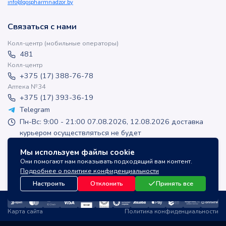
info@gospharmnadzor.by
Связаться с нами
Колл-центр (мобильные операторы)
481
Колл-центр
+375 (17) 388-76-78
Аптека №34
+375 (17) 393-36-19
Telegram
Пн-Вс: 9:00 - 21:00 07.08.2026, 12.08.2026 доставка
курьером осуществляться не будет
apteka-online@inlek.by
Мы используем файлы cookie
inlek_apteka
Они помогают нам показывать подходящий вам контент.
inlek_apteka
Подробнее о политике конфиденциальности
Настроить
Отклонить
Принять все
Карта сайта
Политика конфиденциальности