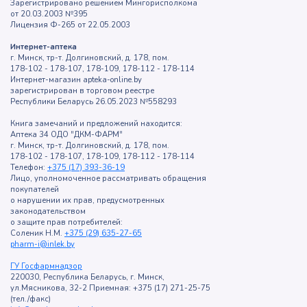
Зарегистрировано решением Мингорисполкома
от 20.03.2003 №395
Лицензия Ф-265 от 22.05.2003
Интернет-аптека
г. Минск, тр-т. Долгиновский, д. 178, пом.
178-102 - 178-107, 178-109, 178-112 - 178-114
Интернет-магазин apteka-online.by
зарегистрирован в торговом реестре
Республики Беларусь 26.05.2023 №558293
Книга замечаний и предложений находится:
Аптека 34 ОДО "ДКМ-ФАРМ"
г. Минск, тр-т. Долгиновский, д. 178, пом.
178-102 - 178-107, 178-109, 178-112 - 178-114
Телефон:
+375 (17) 393-36-19
Лицо, уполномоченное рассматривать обращения
покупателей
о нарушении их прав, предусмотренных
законодательством
о защите прав потребителей:
Соленик Н.М.
+375 (29) 635-27-65
pharm-i@inlek.by
ГУ Госфармнадзор
220030, Республика Беларусь, г. Минск,
ул.Мясникова, 32-2 Приемная: +375 (17) 271-25-75
(тел./факс)