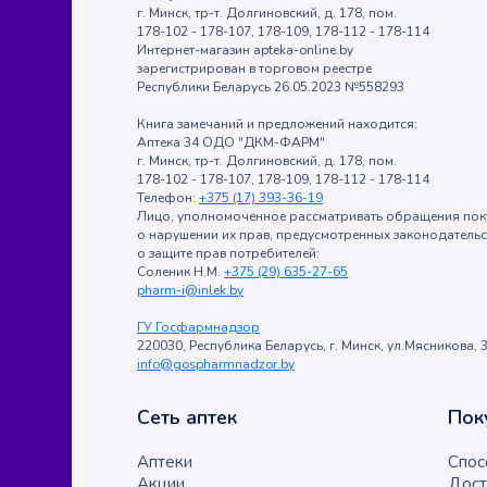
г. Минск, тр-т. Долгиновский, д. 178, пом.
178-102 - 178-107, 178-109, 178-112 - 178-114
Интернет-магазин apteka-online.by
зарегистрирован в торговом реестре
Республики Беларусь 26.05.2023 №558293
Книга замечаний и предложений находится:
Аптека 34 ОДО "ДКМ-ФАРМ"
г. Минск, тр-т. Долгиновский, д. 178, пом.
178-102 - 178-107, 178-109, 178-112 - 178-114
Телефон:
+375 (17) 393-36-19
Лицо, уполномоченное рассматривать обращения пок
о нарушении их прав, предусмотренных законодатель
о защите прав потребителей:
Соленик Н.М.
+375 (29) 635-27-65
pharm-i@inlek.by
ГУ Госфармнадзор
220030, Республика Беларусь, г. Минск, ул.Мясникова, 3
info@gospharmnadzor.by
Сеть аптек
Пок
Аптеки
Спос
Акции
Дост