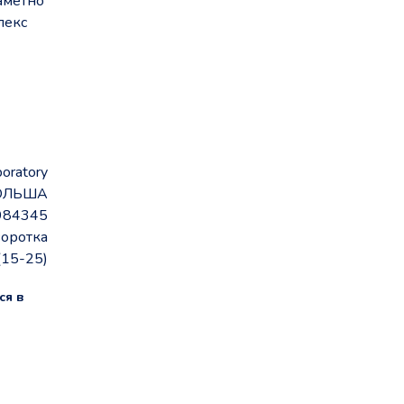
аметно
лекс
boratory
ОЛЬША
984345
оротка
(15-25)
ся в