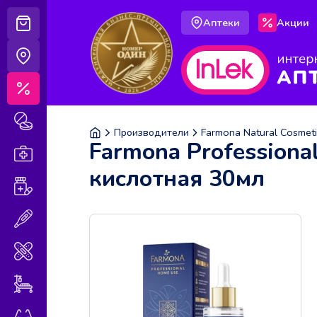
Аптеки
Акции
Корзина
Аптеки
Акции
Лекарственные препараты
Производители
Farmona Natural Cosmeti
Farmona Profession
Аптечка
кислотная 30мл
Витамины и БАДы
Медицинская техника
Медицинские изделия
Уход за больными
Оптика