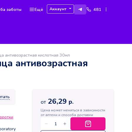
Аккаунт
ба заботы
Ещё
481
ца антивозрастная кислотная 30мл
ица антивозрастная
итать
26,29
р.
от
Цена может меняться в зависимости
от аптеки и способа доставки
оротки
boratory