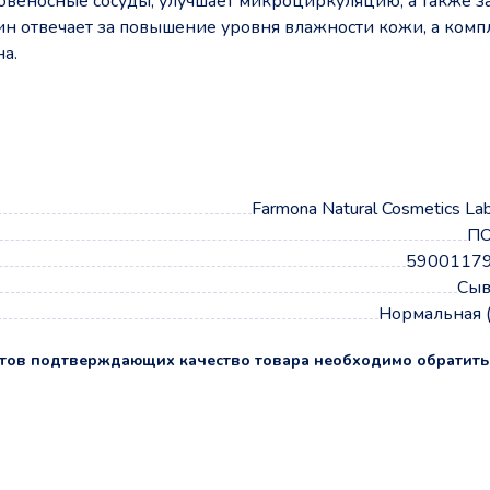
ровеносные сосуды, улучшает микроциркуляцию, а также з
ин отвечает за повышение уровня влажности кожи, а комп
а.
а
Farmona Natural Cosmetics La
П
5900117
Сыв
Нормальная 
тов подтверждающих качество товара необходимо обратить