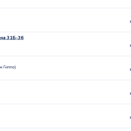
ина 31Б-36
/м Гиппо)