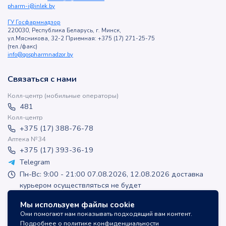
pharm-i@inlek.by
ГУ Госфармнадзор
220030, Республика Беларусь, г. Минск,
ул.Мясникова, 32-2 Приемная: +375 (17) 271-25-75
(тел./факс)
info@gospharmnadzor.by
Связаться с нами
Колл-центр (мобильные операторы)
481
Колл-центр
+375 (17) 388-76-78
Аптека №34
+375 (17) 393-36-19
Telegram
Пн-Вс: 9:00 - 21:00 07.08.2026, 12.08.2026 доставка
курьером осуществляться не будет
apteka-online@inlek.by
Мы используем файлы cookie
inlek_apteka
Они помогают нам показывать подходящий вам контент.
inlek_apteka
Подробнее о политике конфиденциальности