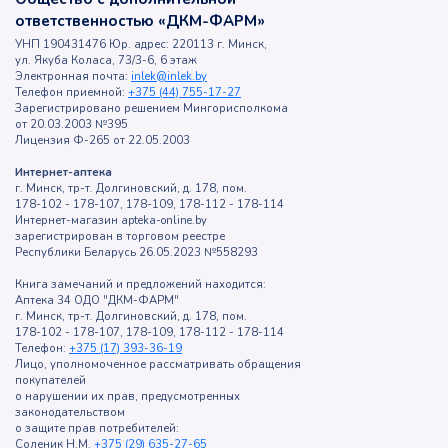
ответственностью «ДКМ-ФАРМ»
УНП 190431476 Юр. адрес: 220113 г. Минск,
ул. Якуба Коласа, 73/3-6, 6 этаж
Электронная почта:
inlek@inlek.by
Телефон приемной:
+375 (44) 755-17-27
Зарегистрировано решением Мингорисполкома
от 20.03.2003 №395
Лицензия Ф-265 от 22.05.2003
Интернет-аптека
г. Минск, тр-т. Долгиновский, д. 178, пом.
178-102 - 178-107, 178-109, 178-112 - 178-114
Интернет-магазин apteka-online.by
зарегистрирован в торговом реестре
Республики Беларусь 26.05.2023 №558293
Книга замечаний и предложений находится:
Аптека 34 ОДО "ДКМ-ФАРМ"
г. Минск, тр-т. Долгиновский, д. 178, пом.
178-102 - 178-107, 178-109, 178-112 - 178-114
Телефон:
+375 (17) 393-36-19
Лицо, уполномоченное рассматривать обращения
покупателей
о нарушении их прав, предусмотренных
законодательством
о защите прав потребителей:
Соленик Н.М.
+375 (29) 635-27-65