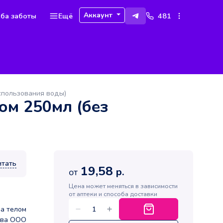
Аккаунт
ба заботы
Ещё
481
использования воды)
лом 250мл (без
итать
19,58
р.
от
Цена может меняться в зависимости
от аптеки и способа доставки
за телом
эва ООО