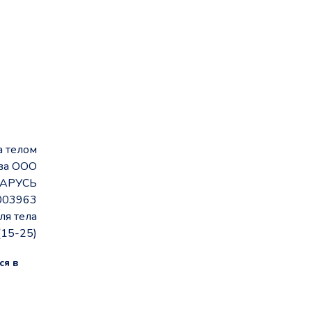
а телом
ва ООО
АРУСЬ
003963
ля тела
(15-25)
ся в