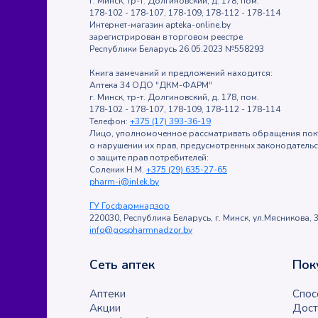
г. Минск, тр-т. Долгиновский, д. 178, пом.
178-102 - 178-107, 178-109, 178-112 - 178-114
Интернет-магазин apteka-online.by
зарегистрирован в торговом реестре
Республики Беларусь 26.05.2023 №558293
Книга замечаний и предложений находится:
Аптека 34 ОДО "ДКМ-ФАРМ"
г. Минск, тр-т. Долгиновский, д. 178, пом.
178-102 - 178-107, 178-109, 178-112 - 178-114
Телефон:
+375 (17) 393-36-19
Лицо, уполномоченное рассматривать обращения пок
о нарушении их прав, предусмотренных законодатель
о защите прав потребителей:
Соленик Н.М.
+375 (29) 635-27-65
pharm-i@inlek.by
ГУ Госфармнадзор
220030, Республика Беларусь, г. Минск, ул.Мясникова, 3
info@gospharmnadzor.by
Сеть аптек
Пок
Аптеки
Спос
Акции
Дост