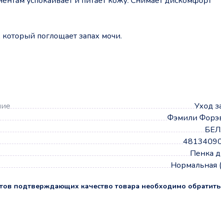
ентам успокаивает и питает кожу. Снимает дискомфорт
 который поглощает запах мочи.
а
ние
Уход з
Фэмили Форэ
БЕЛ
4813409
Пенка д
Нормальная 
тов подтверждающих качество товара необходимо обратить