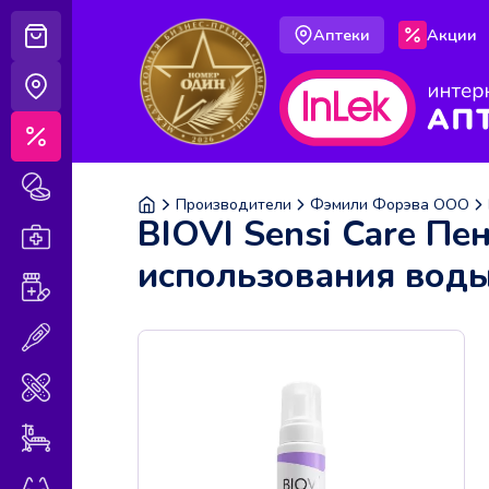
Аптеки
Акции
Корзина
Аптеки
Акции
Лекарственные препараты
Производители
Фэмили Форэва ООО
BIOVI Sensi Care Пе
Аптечка
использования воды
Витамины и БАДы
Медицинская техника
Медицинские изделия
Уход за больными
Оптика