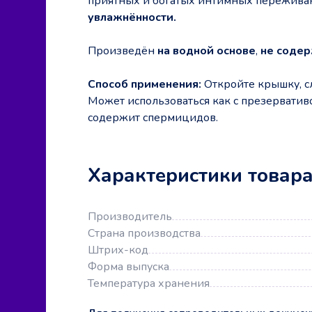
приятных и богатых интимных пережива
увлажнённости.
Произведён
на водной основе
,
не содер
Способ применения:
Откройте крышку, сл
Может использоваться как с презервативо
содержит спермицидов.
Характеристики товар
Производитель
Страна производства
Штрих-код
Форма выпуска
Температура хранения