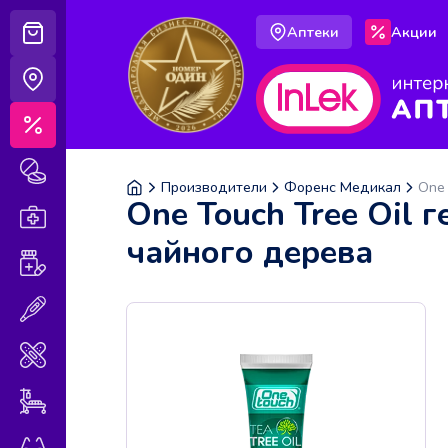
Аптеки
Акции
Корзина
Аптеки
Акции
Лекарственные препараты
Производители
Форенс Медикал
One 
One Touch Tree Oil 
Аптечка
чайного дерева
Витамины и БАДы
Медицинская техника
Медицинские изделия
Уход за больными
Оптика