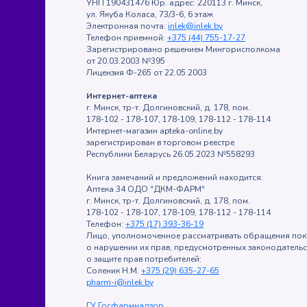
УНП 190431476 Юр. адрес: 220113 г. Минск,
ул. Якуба Коласа, 73/3-6, 6 этаж
Электронная почта:
inlek@inlek.by
Телефон приемной:
+375 (44) 755-17-27
Зарегистрировано решением Мингорисполкома
от 20.03.2003 №395
Лицензия Ф-265 от 22.05.2003
Интернет-аптека
г. Минск, тр-т. Долгиновский, д. 178, пом.
178-102 - 178-107, 178-109, 178-112 - 178-114
Интернет-магазин apteka-online.by
зарегистрирован в торговом реестре
Республики Беларусь 26.05.2023 №558293
Книга замечаний и предложений находится:
Аптека 34 ОДО "ДКМ-ФАРМ"
г. Минск, тр-т. Долгиновский, д. 178, пом.
178-102 - 178-107, 178-109, 178-112 - 178-114
Телефон:
+375 (17) 393-36-19
Лицо, уполномоченное рассматривать обращения пок
о нарушении их прав, предусмотренных законодатель
о защите прав потребителей:
Соленик Н.М.
+375 (29) 635-27-65
pharm-i@inlek.by
ГУ Госфармнадзор