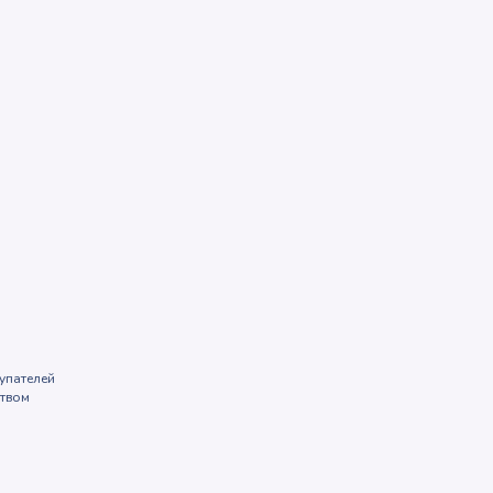
упателей
ством