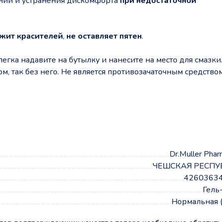
ний и устранения дискомфорта
при недостаточной
жит красителей
,
не оставляет пятен
.
егка надавите на бутылку и нанесите на место для смазки
м, так без него. Не является противозачаточным средство
а
Dr.Muller Pharm
ЧЕШСКАЯ РЕСПУ
4260363
Гель
Нормальная 