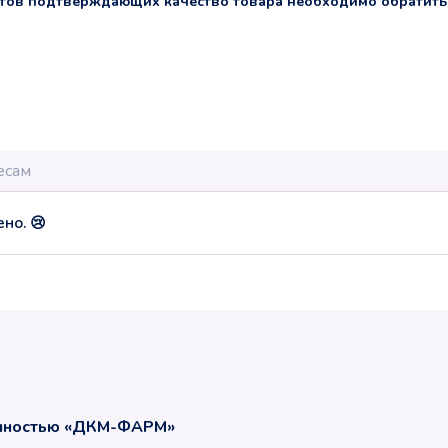
тов подтверждающих качество товара необходимо обратить
но. 😢
енностью «ДКМ-ФАРМ»