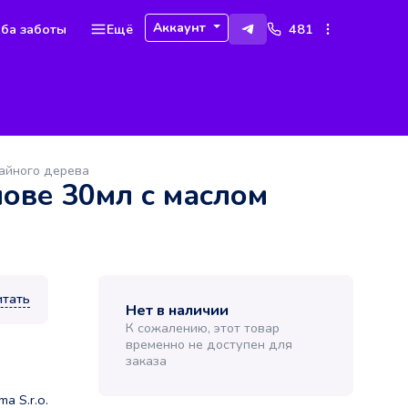
Аккаунт
ба заботы
Ещё
481
чайного дерева
нове 30мл с маслом
итать
Нет в наличии
К сожалению, этот товар
временно не доступен для
заказа
ma S.r.o.