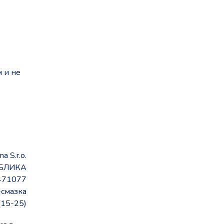
.
м и не
a S.r.o.
БЛИКА
471077
-смазка
(15-25)