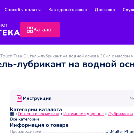
Способы оплаты
Как сделать заказ
Доставка
Служ
Каталог
Touch Tree Oil гель-лубрикант на водной основе 30мл с маслом 
гель-лубрикант на водной ос
Инструкция
Ч
Категории каталога
Гигиена и косметика
Интимное здоровье
Лубриканты
Все категории
Информация о товаре
Производитель
Dr.Muller Phar