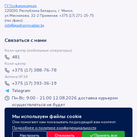
ГУ Госфармнадзор
220030, Республика Беларусь, г. Минск,
ул.Мясникова, 32-2 Приемная: +375 (17) 271-25-75
(тел./факс)
info@gospharmnadzor.by
Связаться с нами
Колл-центр (мобильные операторы)
481
Колл-центр
+375 (17) 388-76-78
Аптека №34
+375 (17) 393-36-19
Telegram
Пн-Вс: 9:00 - 21:00 12.08.2026 доставка курьером
осуществляться не будет
apteka-online@inlek.by
Мы используем файлы cookie
inlek_apteka
Они помогают нам показывать подходящий вам контент.
inlek_apteka
Подробнее о политике конфиденциальности
Настроить
Отклонить
Принять все