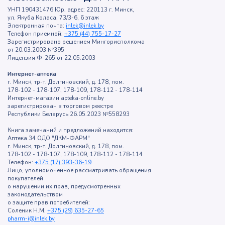
УНП 190431476 Юр. адрес: 220113 г. Минск,
ул. Якуба Коласа, 73/3-6, 6 этаж
Электронная почта:
inlek@inlek.by
Телефон приемной:
+375 (44) 755-17-27
Зарегистрировано решением Мингорисполкома
от 20.03.2003 №395
Лицензия Ф-265 от 22.05.2003
Интернет-аптека
г. Минск, тр-т. Долгиновский, д. 178, пом.
178-102 - 178-107, 178-109, 178-112 - 178-114
Интернет-магазин apteka-online.by
зарегистрирован в торговом реестре
Республики Беларусь 26.05.2023 №558293
Книга замечаний и предложений находится:
Аптека 34 ОДО "ДКМ-ФАРМ"
г. Минск, тр-т. Долгиновский, д. 178, пом.
178-102 - 178-107, 178-109, 178-112 - 178-114
Телефон:
+375 (17) 393-36-19
Лицо, уполномоченное рассматривать обращения
покупателей
о нарушении их прав, предусмотренных
законодательством
о защите прав потребителей:
Соленик Н.М.
+375 (29) 635-27-65
pharm-i@inlek.by