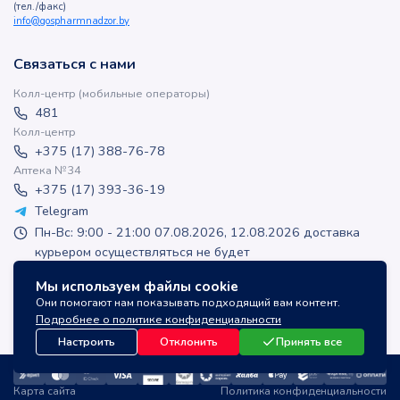
(тел./факс)
info@gospharmnadzor.by
Связаться с нами
Колл-центр (мобильные операторы)
481
Колл-центр
+375 (17) 388-76-78
Аптека №34
+375 (17) 393-36-19
Telegram
Пн-Вс: 9:00 - 21:00 07.08.2026, 12.08.2026 доставка
курьером осуществляться не будет
apteka-online@inlek.by
Мы используем файлы cookie
inlek_apteka
Они помогают нам показывать подходящий вам контент.
inlek_apteka
Подробнее о политике конфиденциальности
Настроить
Отклонить
Принять все
Карта сайта
Политика конфиденциальности