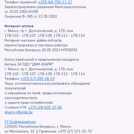
Телефон приемной:
+375 (44) 755-17-27
Зарегистрировано решением Мингорисполкома
от 20.03.2003 №395
Лицензия Ф-265 от 22.05.2003
Интернет-аптека
г. Минск, тр-т. Долгиновский, д. 178, пом.
178-102 - 178-107, 178-109, 178-112 - 178-114
Интернет-магазин apteka-online.by
зарегистрирован в торговом реестре
Республики Беларусь 26.05.2023 №558293
Книга замечаний и предложений находится:
Аптека 34 ОДО "ДКМ-ФАРМ"
г. Минск, тр-т. Долгиновский, д. 178, пом.
178-102 - 178-107, 178-109, 178-112 - 178-114
Телефон:
+375 (17) 393-36-19
Лицо, уполномоченное рассматривать обращения
покупателей
о нарушении их прав, предусмотренных
законодательством
о защите прав потребителей:
Соленик Н.М.
+375 (29) 635-27-65
pharm-i@inlek.by
ГУ Госфармнадзор
220030, Республика Беларусь, г. Минск,
ул.Мясникова, 32-2 Приемная: +375 (17) 271-25-75