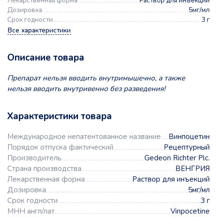
Лекарственная форма
Раствор для инъекций
Дозировка
5мг/мл
Срок годности
3 г
Все характеристики
Описание товара
Препарат нельзя вводить внутримышечно, а также
нельзя вводить внутривенно без разведения!
Характеристики товара
Международное непатентованное название
Винпоцетин
Порядок отпуска фактический
Рецептурный
Производитель
Gedeon Richter Plc.
Страна производства
ВЕНГРИЯ
Лекарственная форма
Раствор для инъекций
Дозировка
5мг/мл
Срок годности
3 г
МНН англ/лат
Vinpocetine