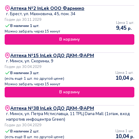
Аптека №2 InLek ООО Фармико
г. Брест, ул. Махновича, 45, пом. 34
Годен до 30.11.2029
Цена 1 шт.
В наличии
1
шт.
9,45
р.
Можно забрать через 15 минут
В корзину
Аптека №15 InLek ОДО ДКМ-ФАРМ
г. Минск, ул. Скорины, 9
Годен до 30.04.2029
В наличии
3
шт.
Цена 1 шт.
10,04
р.
(есть ещё
1
шт. по другой цене)
Можно забрать через 15 минут
В корзину
Аптека №38 InLek ОДО ДКМ-ФАРМ
г. Минск, ул. Петра Мстиславца, 11 ТРЦ Dana Mall (1этаж, вход
напротив инфоцентра Green)
Годен до 30.04.2029
В наличии
2
шт.
Цена 1 шт.
10,04
р.
(есть ещё
8
шт. по другой цене)