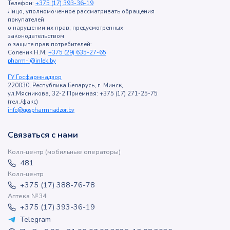
Телефон:
+375 (17) 393-36-19
Лицо, уполномоченное рассматривать обращения
покупателей
о нарушении их прав, предусмотренных
законодательством
о защите прав потребителей:
Соленик Н.М.
+375 (29) 635-27-65
pharm-i@inlek.by
ГУ Госфармнадзор
220030, Республика Беларусь, г. Минск,
ул.Мясникова, 32-2 Приемная: +375 (17) 271-25-75
(тел./факс)
info@gospharmnadzor.by
Связаться с нами
Колл-центр (мобильные операторы)
481
Колл-центр
+375 (17) 388-76-78
Аптека №34
+375 (17) 393-36-19
Telegram