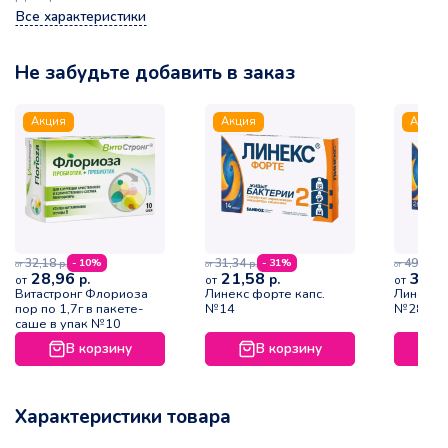
Все характеристики
Не забудьте добавить в заказ
Акция
Акция
Акция
32,18
31,34
49,64
- 10%
- 31%
р.
р.
р.
от
от
от
28,96
21,58
35,1
р.
р.
от
от
от
Витастронг Флориоза
Линекс форте капс.
Линекс ф
пор по 1,7г в пакете-
№14
№28
саше в упак №10
В корзину
В корзину
Характеристики товара