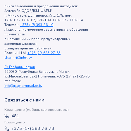
Книга замечаний и предложений находится:
Аптека 34 ОДО "ДКМ-ФАРМ"
г. Минск, тр-т. Долгиновский, д. 178, пом.
178-102 - 178-107, 178-109, 178-112 - 178-114
Телефон:
+375 (17) 393-36-19
Лицо, уполномоченное рассматривать обращения
покупателей
о нарушении их прав, предусмотренных
законодательством
о защите прав потребителей:
Соленик Н.М.
+375 (29) 635-27-65
pharm-i@inlek.by
ГУ Госфармнадзор
220030, Республика Беларусь, г. Минск,
ул.Мясникова, 32-2 Приемная: +375 (17) 271-25-75
(тел./факс)
info@gospharmnadzor.by
Связаться с нами
Колл-центр (мобильные операторы)
481
Колл-центр
+375 (17) 388-76-78