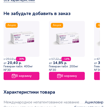
Все характеристики
Не забудьте добавить в заказ
Акция
Акция
Акция
29,19
17,22
47,25
- 30%
- 14%
р.
р.
р.
от
от
от
20,40
14,85
32,1
р.
р.
от
от
от
Гевиран табл. 400мг
Гевиран табл. 200мг
Гевиран 
№30
№30
№30
В корзину
В корзину
Характеристики товара
Международное непатентованное название
Ацикловир