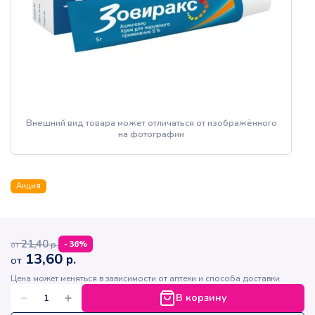
Внешний вид товара может отличаться от изображённого
на фотографии
Акция
21,40
р.
-
36
%
от
13,60
р.
от
Цена может меняться в зависимости от аптеки и способа доставки
В корзину