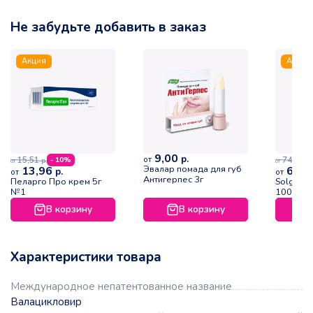
Не забудьте добавить в заказ
Акция
Акция
9,00
р.
от
15,51
74,24
- 10%
р.
р.
от
от
Эвалар помада для губ
13,96
66,8
р.
от
от
Антигерпес 3г
Пеларго Про крем 5г
Solgar L
№1
1000мг
В корзину
В корзину
Характеристики товара
Международное непатентованное название
Валацикловир