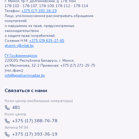
г. Минск, тр-т. Долгиновский, д. 178, пом.
178-102 - 178-107, 178-109, 178-112 - 178-114
Телефон:
+375 (17) 393-36-19
Лицо, уполномоченное рассматривать обращения
покупателей
о нарушении их прав, предусмотренных
законодательством
о защите прав потребителей:
Соленик Н.М.
+375 (29) 635-27-65
pharm-i@inlek.by
ГУ Госфармнадзор
220030, Республика Беларусь, г. Минск,
ул.Мясникова, 32-2 Приемная: +375 (17) 271-25-75
(тел./факс)
info@gospharmnadzor.by
Связаться с нами
Колл-центр (мобильные операторы)
481
Колл-центр
+375 (17) 388-76-78
Аптека №34
+375 (17) 393-36-19