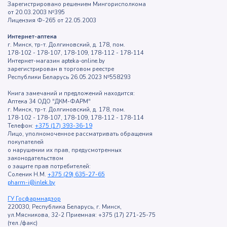
Зарегистрировано решением Мингорисполкома
от 20.03.2003 №395
Лицензия Ф-265 от 22.05.2003
Интернет-аптека
г. Минск, тр-т. Долгиновский, д. 178, пом.
178-102 - 178-107, 178-109, 178-112 - 178-114
Интернет-магазин apteka-online.by
зарегистрирован в торговом реестре
Республики Беларусь 26.05.2023 №558293
Книга замечаний и предложений находится:
Аптека 34 ОДО "ДКМ-ФАРМ"
г. Минск, тр-т. Долгиновский, д. 178, пом.
178-102 - 178-107, 178-109, 178-112 - 178-114
Телефон:
+375 (17) 393-36-19
Лицо, уполномоченное рассматривать обращения
покупателей
о нарушении их прав, предусмотренных
законодательством
о защите прав потребителей:
Соленик Н.М.
+375 (29) 635-27-65
pharm-i@inlek.by
ГУ Госфармнадзор
220030, Республика Беларусь, г. Минск,
ул.Мясникова, 32-2 Приемная: +375 (17) 271-25-75
(тел./факс)