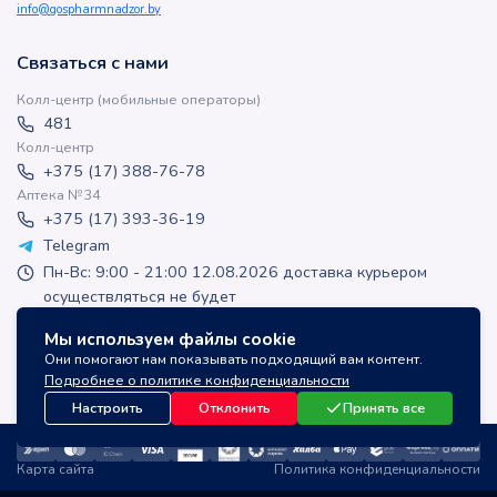
info@gospharmnadzor.by
Связаться с нами
Колл-центр (мобильные операторы)
481
Колл-центр
+375 (17) 388-76-78
Аптека №34
+375 (17) 393-36-19
Telegram
Пн-Вс: 9:00 - 21:00 12.08.2026 доставка курьером
осуществляться не будет
apteka-online@inlek.by
Мы используем файлы cookie
inlek_apteka
Они помогают нам показывать подходящий вам контент.
inlek_apteka
Подробнее о политике конфиденциальности
Настроить
Отклонить
Принять все
Карта сайта
Политика конфиденциальности