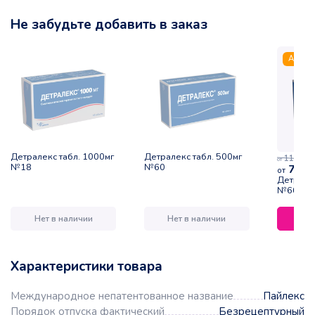
Не забудьте добавить в заказ
Акция
Детралекс табл. 1000мг
Детралекс табл. 500мг
110,32
р
от
№18
№60
75,8
от
Детралек
№60
Нет в наличии
Нет в наличии
Характеристики товара
Международное непатентованное название
Пайлекс
Порядок отпуска фактический
Безрецептурный