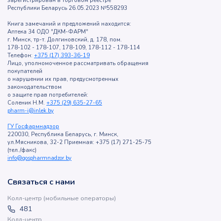
зарегистрирован в торговом реестре
Республики Беларусь 26.05.2023 №558293
Книга замечаний и предложений находится:
Аптека 34 ОДО "ДКМ-ФАРМ"
г. Минск, тр-т. Долгиновский, д. 178, пом.
178-102 - 178-107, 178-109, 178-112 - 178-114
Телефон:
+375 (17) 393-36-19
Лицо, уполномоченное рассматривать обращения
покупателей
о нарушении их прав, предусмотренных
законодательством
о защите прав потребителей:
Соленик Н.М.
+375 (29) 635-27-65
pharm-i@inlek.by
ГУ Госфармнадзор
220030, Республика Беларусь, г. Минск,
ул.Мясникова, 32-2 Приемная: +375 (17) 271-25-75
(тел./факс)
info@gospharmnadzor.by
Связаться с нами
Колл-центр (мобильные операторы)
481
Колл-центр