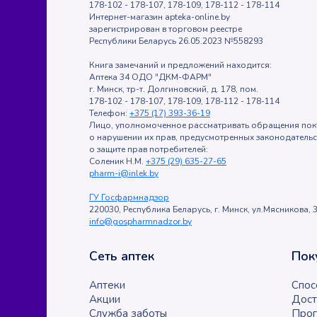
178-102 - 178-107, 178-109, 178-112 - 178-114
Интернет-магазин apteka-online.by
зарегистрирован в торговом реестре
Республики Беларусь 26.05.2023 №558293
Книга замечаний и предложений находится:
Аптека 34 ОДО "ДКМ-ФАРМ"
г. Минск, тр-т. Долгиновский, д. 178, пом.
178-102 - 178-107, 178-109, 178-112 - 178-114
Телефон:
+375 (17) 393-36-19
Лицо, уполномоченное рассматривать обращения пок
о нарушении их прав, предусмотренных законодатель
о защите прав потребителей:
Соленик Н.М.
+375 (29) 635-27-65
pharm-i@inlek.by
ГУ Госфармнадзор
220030, Республика Беларусь, г. Минск, ул.Мясникова, 3
info@gospharmnadzor.by
Сеть аптек
Пок
Аптеки
Спос
Акции
Дост
Служба заботы
Прог