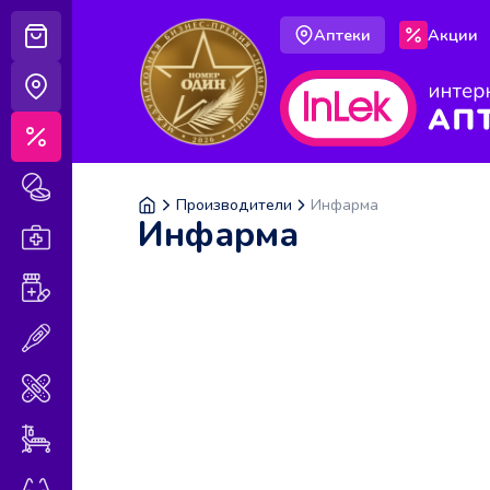
Аптеки
Акции
Корзина
Аптеки
Акции
Лекарственные препараты
Производители
Инфарма
Инфарма
Аптечка
Витамины и БАДы
Медицинская техника
Медицинские изделия
Уход за больными
Оптика