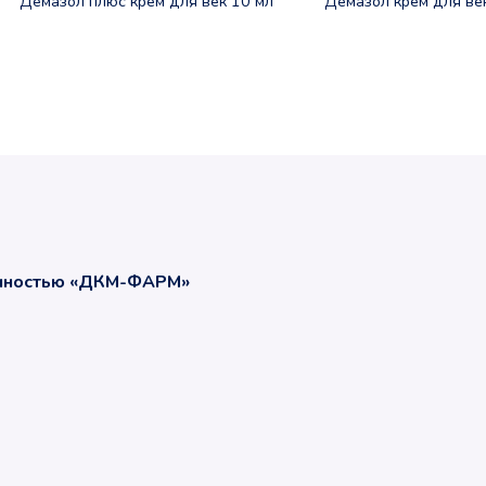
Демазол плюс крем для век 10 мл
Демазол крем для ве
енностью «ДКМ-ФАРМ»