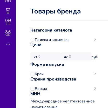
Товары бренда
Гигиена и косметика
Диетическое питание
Категория каталога
Мама и малыш
Гигиена и косметика
2
Цена
от
до
руб.
Форма выпуска
Крем
2
Страна производства
Россия
2
МНН
Международное непатентованное
наименование