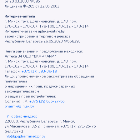
от 20.03.2003 №395
Лицензия Ф-265 от 22.05.2003
Интернет-аптека
г. Минск, тр-т. Долгиновский, д. 178, пом.
178-102 - 178-107, 178-109, 178-112 - 178-114
Интернет-магазин apteka-online.by
зарегистрирован в торговом реестре
Республики Беларусь 26.05.2023 №558293
Книга замечаний и предложений находится:
Аптека 34 ОДО "ДКМ-ФАРМ"
г. Минск, тр-т. Долгиновский, д. 178, пом.
178-102 - 178-107, 178-109, 178-112 - 178-114
Телефон:
+375 (17) 393-36-19
Лицо, уполномоченное рассматривать обращения
покупателей
о нарушении их прав, предусмотренных
законодательством
о защите прав потребителей:
Соленик Н.М.
+375 (29) 635-27-65
pharm-i@inlek.by
ГУ Госфармнадзор
220030, Республика Беларусь, г. Минск,
ул.Мясникова, 32-2 Приемная: +375 (17) 271-25-75
(тел./факс)
info@gospharmnadzor.by