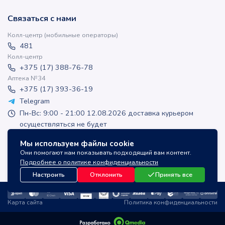
Связаться с нами
Колл-центр (мобильные операторы)
481
Колл-центр
+375 (17) 388-76-78
Аптека №34
+375 (17) 393-36-19
Telegram
Пн-Вс: 9:00 - 21:00 12.08.2026 доставка курьером
осуществляться не будет
apteka-online@inlek.by
Мы используем файлы cookie
inlek_apteka
Они помогают нам показывать подходящий вам контент.
inlek_apteka
Подробнее о политике конфиденциальности
Настроить
Отклонить
Принять все
Карта сайта
Политика конфиденциальности