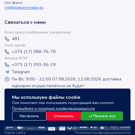
(тел./факс)
info@gospharmnadzor.by
Связаться с нами
Колл-центр (мобильные операторы)
481
Колл-центр
+375 (17) 388-76-78
Аптека №34
+375 (17) 393-36-19
Telegram
Пн-Вс: 9:00 - 21:00 07.08.2026, 12.08.2026 доставка
курьером осуществляться не будет
apteka-online@inlek.by
Мы используем файлы cookie
inlek_apteka
Они помогают нам показывать подходящий вам контент.
inlek_apteka
Подробнее о политике конфиденциальности
Настроить
Отклонить
Принять все
Карта сайта
Политика конфиденциальности