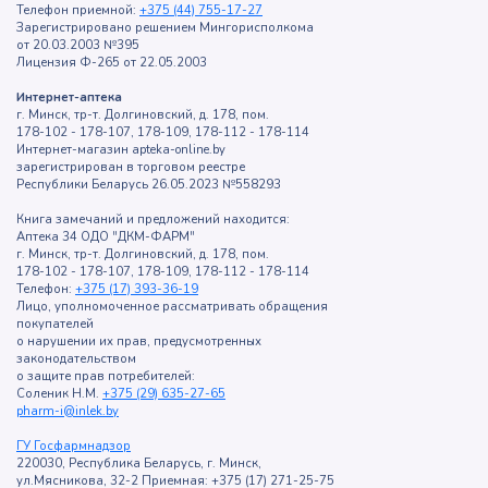
Телефон приемной:
+375 (44) 755-17-27
Зарегистрировано решением Мингорисполкома
от 20.03.2003 №395
Лицензия Ф-265 от 22.05.2003
Интернет-аптека
г. Минск, тр-т. Долгиновский, д. 178, пом.
178-102 - 178-107, 178-109, 178-112 - 178-114
Интернет-магазин apteka-online.by
зарегистрирован в торговом реестре
Республики Беларусь 26.05.2023 №558293
Книга замечаний и предложений находится:
Аптека 34 ОДО "ДКМ-ФАРМ"
г. Минск, тр-т. Долгиновский, д. 178, пом.
178-102 - 178-107, 178-109, 178-112 - 178-114
Телефон:
+375 (17) 393-36-19
Лицо, уполномоченное рассматривать обращения
покупателей
о нарушении их прав, предусмотренных
законодательством
о защите прав потребителей:
Соленик Н.М.
+375 (29) 635-27-65
pharm-i@inlek.by
ГУ Госфармнадзор
220030, Республика Беларусь, г. Минск,
ул.Мясникова, 32-2 Приемная: +375 (17) 271-25-75