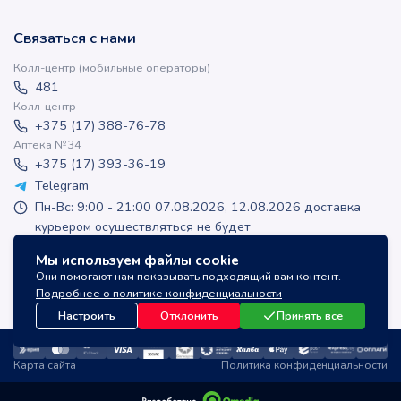
Связаться с нами
Колл-центр (мобильные операторы)
481
Колл-центр
+375 (17) 388-76-78
Аптека №34
+375 (17) 393-36-19
Telegram
Пн-Вс: 9:00 - 21:00 07.08.2026, 12.08.2026 доставка
курьером осуществляться не будет
apteka-online@inlek.by
Мы используем файлы cookie
inlek_apteka
Они помогают нам показывать подходящий вам контент.
inlek_apteka
Подробнее о политике конфиденциальности
Настроить
Отклонить
Принять все
Карта сайта
Политика конфиденциальности