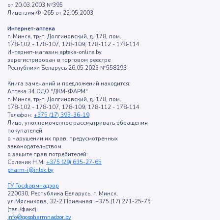
от 20.03.2003 №395
Лицензия Ф-265 от 22.05.2003
Интернет-аптека
г. Минск, тр-т. Долгиновский, д. 178, пом.
178-102 - 178-107, 178-109, 178-112 - 178-114
Интернет-магазин apteka-online.by
зарегистрирован в торговом реестре
Республики Беларусь 26.05.2023 №558293
Книга замечаний и предложений находится:
Аптека 34 ОДО "ДКМ-ФАРМ"
г. Минск, тр-т. Долгиновский, д. 178, пом.
178-102 - 178-107, 178-109, 178-112 - 178-114
Телефон:
+375 (17) 393-36-19
Лицо, уполномоченное рассматривать обращения
покупателей
о нарушении их прав, предусмотренных
законодательством
о защите прав потребителей:
Соленик Н.М.
+375 (29) 635-27-65
pharm-i@inlek.by
ГУ Госфармнадзор
220030, Республика Беларусь, г. Минск,
ул.Мясникова, 32-2 Приемная: +375 (17) 271-25-75
(тел./факс)
info@gospharmnadzor.by