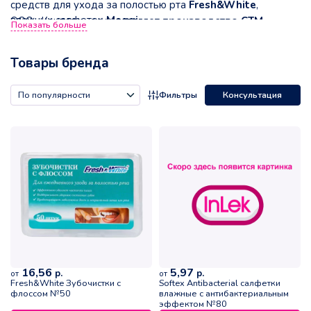
средств для ухода за полостью рта
Fresh&White
,
влажных салфеток
Meggi
ООО «Кампари» осуществляет
производство СТМ
Показать больше
Care
и
Softex,
парфюмированных спреев-мистов для
(Private Label)
на заказ– товаров под собственной
тела.
торговой маркой заказчика. Производство и оптовая
Товары бренда
продажа
сырья для гигиенических изделий
—
полиэтиленовой пленки и перфорированного полотна –
Фильтры
Консультация
еще одно направление деятельности компании.
16,56
5,97
р.
р.
от
от
Fresh&White Зубочистки с
Softex Antibacterial салфетки
флоссом №50
влажные с антибактериальным
эффектом №80