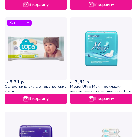
В корзину
В корзину
Хит продаж
9,31
3,81
р.
р.
от
от
Салфетки влажные Topa детские
Meggi Ultra Maxi прокладки
72шт
ультратонкие гигиенические 8шт
В корзину
В корзину