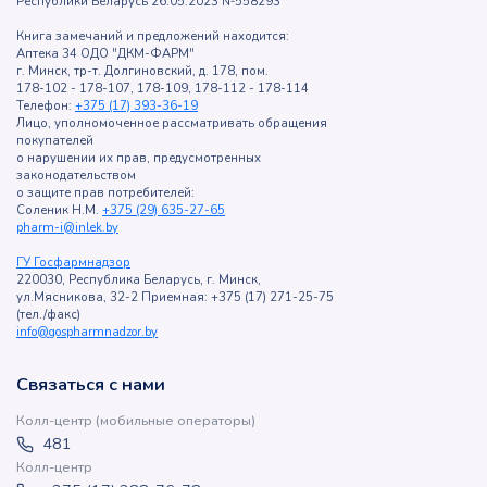
Республики Беларусь 26.05.2023 №558293
Книга замечаний и предложений находится:
Аптека 34 ОДО "ДКМ-ФАРМ"
г. Минск, тр-т. Долгиновский, д. 178, пом.
178-102 - 178-107, 178-109, 178-112 - 178-114
Телефон:
+375 (17) 393-36-19
Лицо, уполномоченное рассматривать обращения
покупателей
о нарушении их прав, предусмотренных
законодательством
о защите прав потребителей:
Соленик Н.М.
+375 (29) 635-27-65
pharm-i@inlek.by
ГУ Госфармнадзор
220030, Республика Беларусь, г. Минск,
ул.Мясникова, 32-2 Приемная: +375 (17) 271-25-75
(тел./факс)
info@gospharmnadzor.by
Связаться с нами
Колл-центр (мобильные операторы)
481
Колл-центр