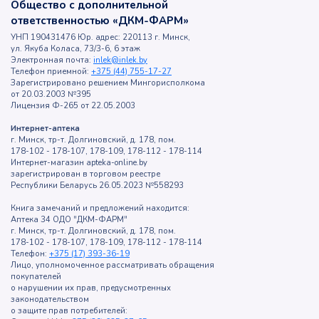
Общество с дополнительной
ответственностью «ДКМ-ФАРМ»
УНП 190431476 Юр. адрес: 220113 г. Минск,
ул. Якуба Коласа, 73/3-6, 6 этаж
Электронная почта:
inlek@inlek.by
Телефон приемной:
+375 (44) 755-17-27
Зарегистрировано решением Мингорисполкома
от 20.03.2003 №395
Лицензия Ф-265 от 22.05.2003
Интернет-аптека
г. Минск, тр-т. Долгиновский, д. 178, пом.
178-102 - 178-107, 178-109, 178-112 - 178-114
Интернет-магазин apteka-online.by
зарегистрирован в торговом реестре
Республики Беларусь 26.05.2023 №558293
Книга замечаний и предложений находится:
Аптека 34 ОДО "ДКМ-ФАРМ"
г. Минск, тр-т. Долгиновский, д. 178, пом.
178-102 - 178-107, 178-109, 178-112 - 178-114
Телефон:
+375 (17) 393-36-19
Лицо, уполномоченное рассматривать обращения
покупателей
о нарушении их прав, предусмотренных
законодательством
о защите прав потребителей: