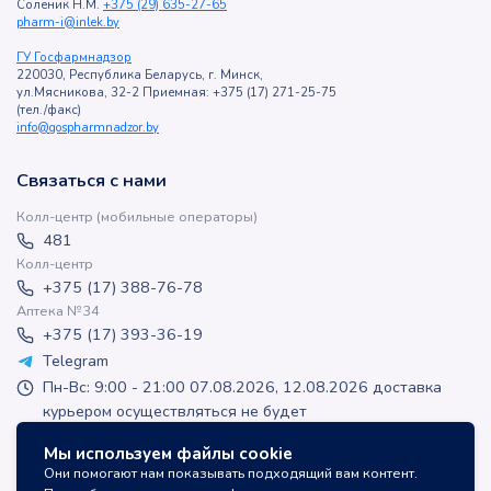
Соленик Н.М.
+375 (29) 635-27-65
pharm-i@inlek.by
ГУ Госфармнадзор
220030, Республика Беларусь, г. Минск,
ул.Мясникова, 32-2 Приемная: +375 (17) 271-25-75
(тел./факс)
info@gospharmnadzor.by
Связаться с нами
Колл-центр (мобильные операторы)
481
Колл-центр
+375 (17) 388-76-78
Аптека №34
+375 (17) 393-36-19
Telegram
Пн-Вс: 9:00 - 21:00 07.08.2026, 12.08.2026 доставка
курьером осуществляться не будет
apteka-online@inlek.by
Мы используем файлы cookie
inlek_apteka
Они помогают нам показывать подходящий вам контент.
inlek_apteka