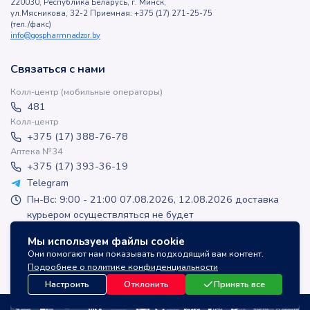
220030, Республика Беларусь, г. Минск,
ул.Мясникова, 32-2 Приемная: +375 (17) 271-25-75
(тел./факс)
info@gospharmnadzor.by
Связаться с нами
Колл-центр (мобильные операторы)
481
Колл-центр
+375 (17) 388-76-78
Аптека №34
+375 (17) 393-36-19
Telegram
Пн-Вс: 9:00 - 21:00 07.08.2026, 12.08.2026 доставка
курьером осуществляться не будет
apteka-online@inlek.by
Мы используем файлы cookie
inlek_apteka
Они помогают нам показывать подходящий вам контент.
inlek_apteka
Подробнее о политике конфиденциальности
Настроить
Отклонить
Принять все