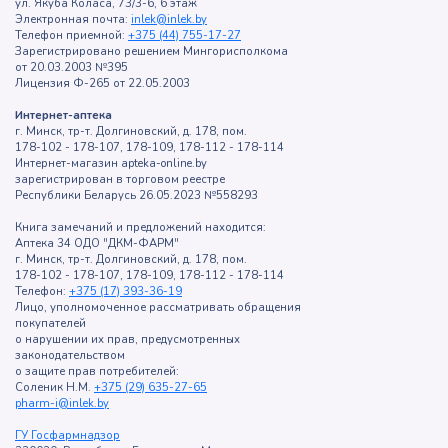
ул. Якуба Коласа, 73/3-6, 6 этаж
Электронная почта:
inlek@inlek.by
Телефон приемной:
+375 (44) 755-17-27
Зарегистрировано решением Мингорисполкома
от 20.03.2003 №395
Лицензия Ф-265 от 22.05.2003
Интернет-аптека
г. Минск, тр-т. Долгиновский, д. 178, пом.
178-102 - 178-107, 178-109, 178-112 - 178-114
Интернет-магазин apteka-online.by
зарегистрирован в торговом реестре
Республики Беларусь 26.05.2023 №558293
Книга замечаний и предложений находится:
Аптека 34 ОДО "ДКМ-ФАРМ"
г. Минск, тр-т. Долгиновский, д. 178, пом.
178-102 - 178-107, 178-109, 178-112 - 178-114
Телефон:
+375 (17) 393-36-19
Лицо, уполномоченное рассматривать обращения
покупателей
о нарушении их прав, предусмотренных
законодательством
о защите прав потребителей:
Соленик Н.М.
+375 (29) 635-27-65
pharm-i@inlek.by
ГУ Госфармнадзор