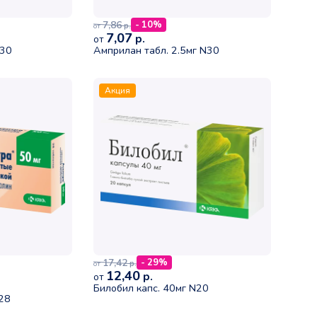
7,86
- 10%
р.
от
7,07
р.
от
N30
Амприлан табл. 2.5мг N30
Акция
17,42
- 29%
р.
от
12,40
р.
от
Билобил капс. 40мг N20
N28