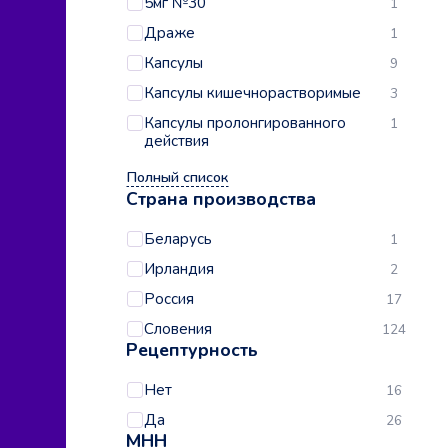
5мг №30
1
Драже
1
Капсулы
9
Капсулы кишечнорастворимые
3
Капсулы пролонгированного
1
действия
Полный список
Страна производства
Беларусь
1
Ирландия
2
Россия
17
Словения
124
Рецептурность
Нет
16
Да
26
МНН