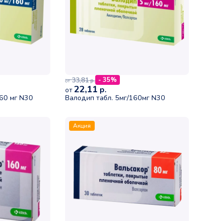
33,81
- 35%
р.
от
22,11
р.
от
60 мг N30
Валодип табл. 5мг/160мг N30
Акция