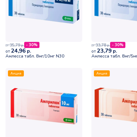
35,79
33,78
- 30%
- 30%
р.
р.
от
от
24,96
23,79
р.
р.
от
от
Амлесса табл. 8мг/10мг N30
Амлесса табл. 8мг/5м
Акция
Акция