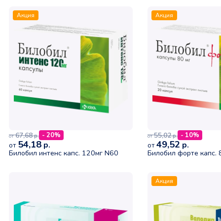
Акция
Акция
67,68
55,02
- 20%
- 10%
р.
р.
от
от
54,18
49,52
р.
р.
от
от
Билобил интенс капс. 120мг N60
Билобил форте капс.
Акция