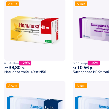
Акция
Акция
54,36
11,73
- 29%
- 10%
р.
р.
от
от
38,80
10,56
р.
р.
от
от
Нольпаза табл. 40мг N56
Бисопролол КРКА таб
Акция
Акция