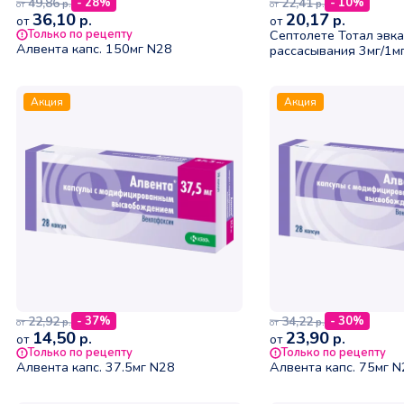
49,86
22,41
- 28%
- 10%
р.
р.
от
от
36,10
20,17
р.
р.
от
от
Только по рецепту
Септолете Тотал эвка
Алвента капс. 150мг N28
рассасывания 3мг/1
Акция
Акция
22,92
34,22
- 37%
- 30%
р.
р.
от
от
14,50
23,90
р.
р.
от
от
Только по рецепту
Только по рецепту
Алвента капс. 37.5мг N28
Алвента капс. 75мг 