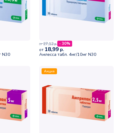
27,12
- 30%
р.
от
18,99
р.
от
г N30
Амлесса табл. 4мг/10мг N30
Акция