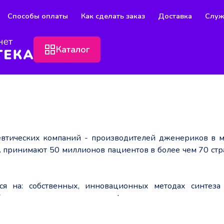
Способы оплаты
Как сделать заказ
Доставка
Служ
Каталог
втических компаний - производителей дженериков в м
принимают 50 миллионов пациентов в более чем 70 стр
 на: собственных, инновационных методах синтеза
бственных, инновационных фармацевтических рецепт
щих качество, безопасность и эффективность.