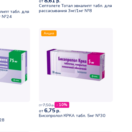
8,61
р.
от
Септолете Тотал эвкалипт табл. для
рассасывания 3мг/1мг №8
липт табл. для
мг №24
Акция
7,50
- 10%
р.
от
6,75
р.
от
Бисопролол КРКА табл. 5мг №30
N28