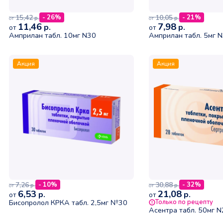
15,42
10,05
- 26%
- 21%
р.
р.
от
от
11,46
7,98
р.
р.
от
от
Амприлан табл. 10мг N30
Амприлан табл. 5мг 
Акция
Акция
7,26
30,88
- 10%
- 32%
р.
р.
от
от
6,53
21,08
р.
р.
от
от
Бисопролол КРКА табл. 2,5мг №30
Только по рецепту
Асентра табл. 50мг 