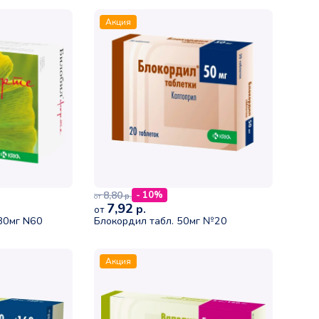
Акция
8,80
- 10%
р.
от
7,92
р.
от
 80мг N60
Блокордил табл. 50мг №20
Акция