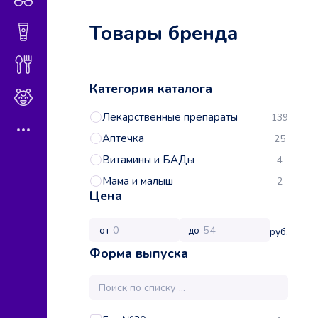
Товары бренда
Гигиена и косметика
Диетическое питание
Категория каталога
Мама и малыш
Лекарственные препараты
139
Аптечка
25
Витамины и БАДы
4
Мама и малыш
2
Цена
от
до
руб.
Форма выпуска