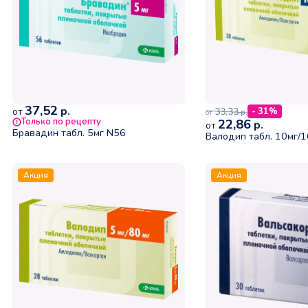
37,52
р.
33,33
от
- 31%
р.
от
Только по рецепту
22,86
р.
от
Бравадин табл. 5мг N56
Валодип табл. 10мг/1
Акция
Акция