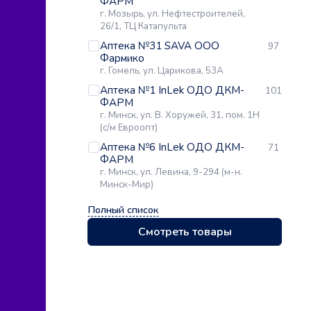
ФАРМ
г. Мозырь, ул. Нефтестроителей,
26/1, ТЦ Катапульта
Аптека №31 SAVA ООО
97
Фармико
г. Гомель, ул. Царикова, 53А
Аптека №1 InLek ОДО ДКМ-
101
ФАРМ
г. Минск, ул. В. Хоружей, 31, пом. 1Н
(с/м Евроопт)
Аптека №6 InLek ОДО ДКМ-
71
ФАРМ
г. Минск, ул. Левина, 9-294 (м-н.
Минск-Мир)
Полный список
Смотреть товары