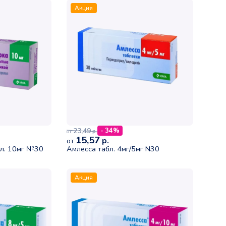
Акция
23,49
- 34%
р.
от
15,57
р.
от
л. 10мг №30
Амлесса табл. 4мг/5мг N30
Акция