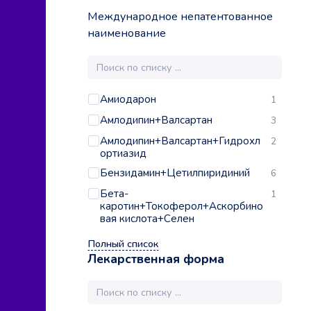
Международное непатентованное
наименование
Амиодарон
1
Амлодипин+Валсартан
3
Амлодипин+Валсартан+Гидрохл
2
ортиазид
Бензидамин+Цетилпиридиний
6
Бета-
1
каротин+Токоферол+Аскорбино
вая кислота+Селен
Полный список
Лекарственная форма