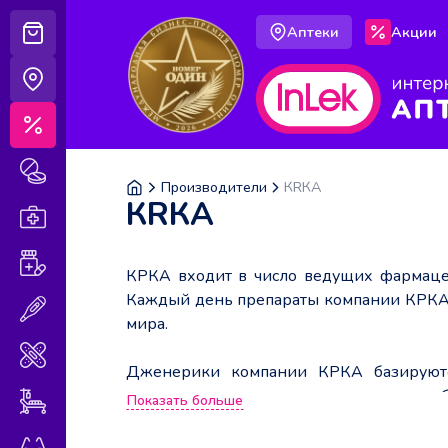
Аптеки
Акции
Корзина
Аптеки
Акции
Лекарственные препараты
Производители
КRКА
КRКА
Аптечка
Витамины и БАДы
КРКА входит в число ведущих фармаце
Каждый день препараты компании КРКА 
Медицинская техника
мира.
Медицинские изделия
Дженерики компании КРКА базируются
изолирования активного вещества со
Показать больше
Уход за больными
комплексных исследованиях, обеспечиваю
Оптика