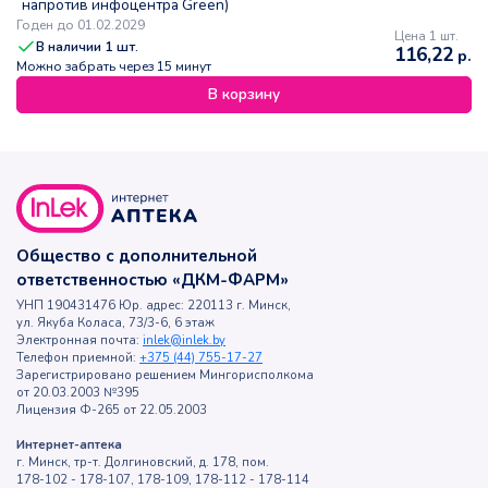
напротив инфоцентра Green)
Годен до 01.02.2029
Цена 1 шт.
В наличии
1
шт.
116,22
р.
Можно забрать через 15 минут
В корзину
Общество с дополнительной
ответственностью «ДКМ-ФАРМ»
УНП 190431476 Юр. адрес: 220113 г. Минск,
ул. Якуба Коласа, 73/3-6, 6 этаж
Электронная почта:
inlek@inlek.by
Телефон приемной:
+375 (44) 755-17-27
Зарегистрировано решением Мингорисполкома
от 20.03.2003 №395
Лицензия Ф-265 от 22.05.2003
Интернет-аптека
г. Минск, тр-т. Долгиновский, д. 178, пом.
178-102 - 178-107, 178-109, 178-112 - 178-114