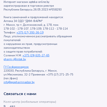
Интернет-магазин apteka-online.by
зарегистрирован в торговом реестре
Республики Беларусь 26.05.2023 №558293
Книга замечаний и предложений находится:
Аптека 34 ОДО "ДКМ-ФАРМ"
г. Минск, тр-т. Долгиновский, д. 178, пом.
178-102 - 178-107, 178-109, 178-112 - 178-114
Телефон:
+375 (17) 393-36-19
Лицо, уполномоченное рассматривать обращения
покупателей
о нарушении их прав, предусмотренных
законодательством
о защите прав потребителей:
Соленик Н.М.
+375 (29) 635-27-65
pharm-i@inlek.by
ГУ Госфармнадзор
220030, Республика Беларусь, г. Минск,
ул.Мясникова, 32-2 Приемная: +375 (17) 271-25-75
(тел./факс)
info@gospharmnadzor.by
Связаться с нами
Колл-центр (мобильные операторы)
481