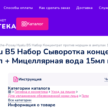
Способы оплаты
Как сделать заказ
Доставка
Служ
Каталог
lu B5 Набор Сыворотка конц
л + Мицеллярная вода 15мл 
Инструкция
Ч
Категории каталога
Гигиена и косметика
Уход за лицом
Для увлажнения обезвоженной кожи лица
Гели
Все категории
Информация о товаре