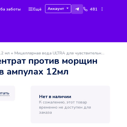
Аккаунт
ба заботы
Ещё
481
La Roche-Posay Hyalu B5 Набор Концентрат против морщин в ампулах 12 мл + Мицеллярная вода ULTRA для чувствительной кожи 15 мл + Аквагель SPF30 3 мл + Сыворотка концентрат против морщин 10 мл
ентрат против морщин
в ампулах 12мл
итать
Нет в наличии
К сожалению, этот товар
временно не доступен для
заказа