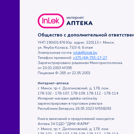
Общество с дополнительной ответств
УНП 190431476 Юр. адрес: 220113 г. Минск,
ул. Якуба Коласа, 73/3-6, 6 этаж
Электронная почта:
inlek@inlek.by
Телефон приемной:
+375 (44) 755-17-27
Зарегистрировано решением Мингорисполкома
от 20.03.2003 №395
Лицензия Ф-265 от 22.05.2003
Интернет-аптека
г. Минск, тр-т. Долгиновский, д. 178, пом.
178-102 - 178-107, 178-109, 178-112 - 178-114
Интернет-магазин apteka-online.by
зарегистрирован в торговом реестре
Республики Беларусь 26.05.2023 №558293
Книга замечаний и предложений находится:
Аптека 34 ОДО "ДКМ-ФАРМ"
г. Минск, тр-т. Долгиновский, д. 178, пом.