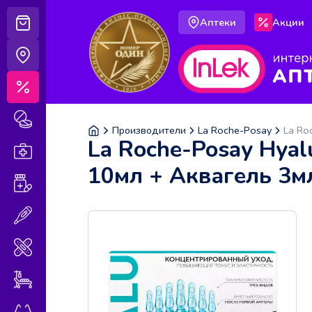
Аптеки
Акции
Корзина
Аптеки
Акции
Лекарственные препараты
Производители
La Roche-Posay
La Roche-Posay Hya
Аптечка
10мл + Аквагель 3м
Витамины и БАДы
Медицинская техника
Медицинские изделия
Уход за больными
Оптика