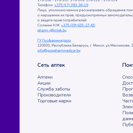
178-102 - 178-107, 178-109, 178-112 - 178-114
Телефон:
+375 (17) 393-36-19
Лицо, уполномоченное рассматривать обращения пок
о нарушении их прав, предусмотренных законодатель
о защите прав потребителей:
Соленик Н.М.
+375 (29) 635-27-65
pharm-i@inlek.by
ГУ Госфармнадзор
220030, Республика Беларусь, г. Минск, ул.Мясникова, 3
info@gospharmnadzor.by
Сеть аптек
Пок
Аптеки
Спос
Акции
Дост
Служба заботы
Прог
Производители
Возв
Торговые марки
Част
Элек
Поли
данн
Публ