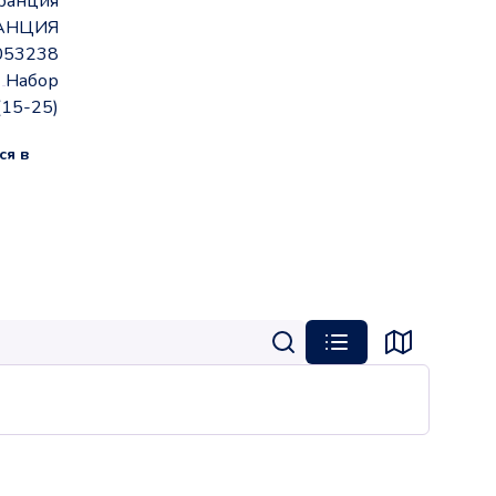
ранция
АНЦИЯ
053238
Набор
(15-25)
ся в