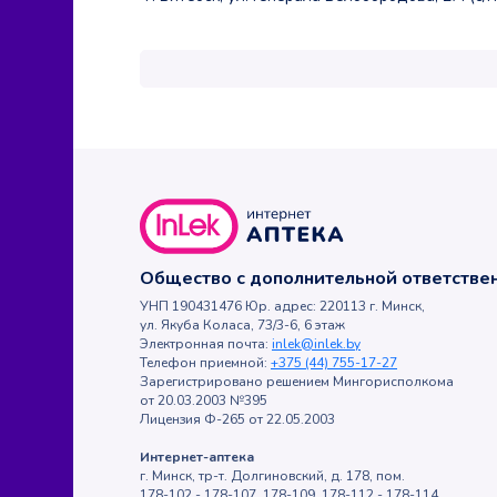
Общество с дополнительной ответств
УНП 190431476 Юр. адрес: 220113 г. Минск,
ул. Якуба Коласа, 73/3-6, 6 этаж
Электронная почта:
inlek@inlek.by
Телефон приемной:
+375 (44) 755-17-27
Зарегистрировано решением Мингорисполкома
от 20.03.2003 №395
Лицензия Ф-265 от 22.05.2003
Интернет-аптека
г. Минск, тр-т. Долгиновский, д. 178, пом.
178-102 - 178-107, 178-109, 178-112 - 178-114