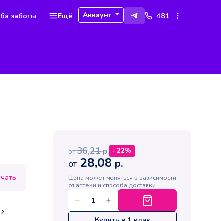
Аккаунт
ба заботы
Ещё
481
36,21
р.
-
22
%
от
28,08
р.
от
ачать
Цена может меняться в зависимости
от аптеки и способа доставки
Купить в 1 клик