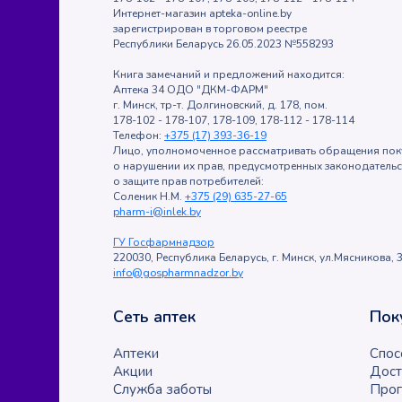
Интернет-магазин apteka-online.by
зарегистрирован в торговом реестре
Республики Беларусь 26.05.2023 №558293
Книга замечаний и предложений находится:
Аптека 34 ОДО "ДКМ-ФАРМ"
г. Минск, тр-т. Долгиновский, д. 178, пом.
178-102 - 178-107, 178-109, 178-112 - 178-114
Телефон:
+375 (17) 393-36-19
Лицо, уполномоченное рассматривать обращения пок
о нарушении их прав, предусмотренных законодатель
о защите прав потребителей:
Соленик Н.М.
+375 (29) 635-27-65
pharm-i@inlek.by
ГУ Госфармнадзор
220030, Республика Беларусь, г. Минск, ул.Мясникова, 3
info@gospharmnadzor.by
Сеть аптек
Пок
Аптеки
Спос
Акции
Дост
Служба заботы
Прог