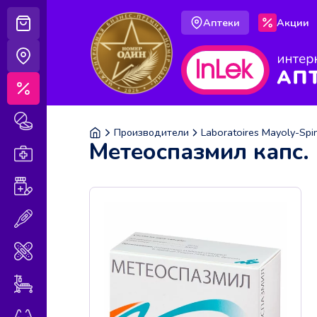
Аптеки
Акции
Корзина
Аптеки
Акции
Лекарственные препараты
Производители
Laboratoires Mayoly-Spi
Метеоспазмил капс.
Аптечка
Витамины и БАДы
Медицинская техника
Медицинские изделия
Уход за больными
Оптика