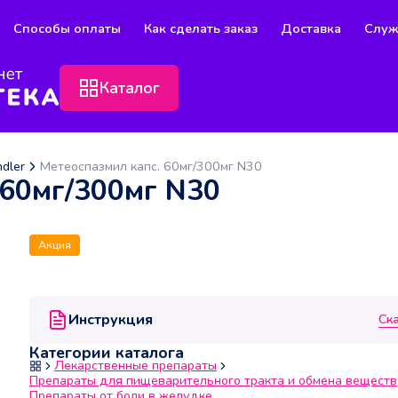
Способы оплаты
Как сделать заказ
Доставка
Служ
Каталог
ndler
Метеоспазмил капс. 60мг/300мг N30
 60мг/300мг N30
Акция
Инструкция
Ск
Категории каталога
Лекарственные препараты
Препараты для пищеварительного тракта и обмена веществ
Препараты от боли в желудке