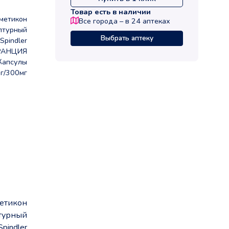
Товар есть в наличии
метикон
Все города – в
24
аптеках
птурный
Выбрать аптеку
Spindler
РАНЦИЯ
Капсулы
г/300мг
етикон
турный
Spindler