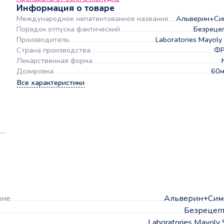
Информация о товаре
Международное непатентованное название
Альверин+Си
Порядок отпуска фактический
Безреце
Производитель
Laboratories Mayoly 
Страна производства
Ф
Лекарственная форма
Дозировка
60м
Все характеристики
а
ние
Альверин+Сим
Безрецеп
Laboratories Mayoly 