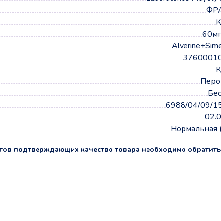
ФР
К
60мг
Alverine+Sime
3760001
К
Перо
Бес
6988/04/09/1
02.
Нормальная 
тов подтверждающих качество товара необходимо обратить