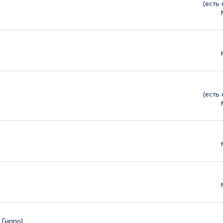
(есть
(есть
 Гиппо)