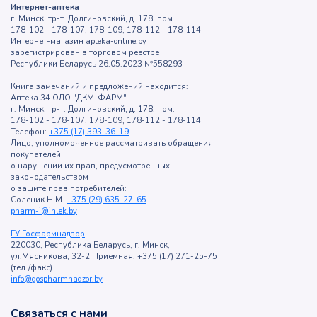
Интернет-аптека
г. Минск, тр-т. Долгиновский, д. 178, пом.
178-102 - 178-107, 178-109, 178-112 - 178-114
Интернет-магазин apteka-online.by
зарегистрирован в торговом реестре
Республики Беларусь 26.05.2023 №558293
Книга замечаний и предложений находится:
Аптека 34 ОДО "ДКМ-ФАРМ"
г. Минск, тр-т. Долгиновский, д. 178, пом.
178-102 - 178-107, 178-109, 178-112 - 178-114
Телефон:
+375 (17) 393-36-19
Лицо, уполномоченное рассматривать обращения
покупателей
о нарушении их прав, предусмотренных
законодательством
о защите прав потребителей:
Соленик Н.М.
+375 (29) 635-27-65
pharm-i@inlek.by
ГУ Госфармнадзор
220030, Республика Беларусь, г. Минск,
ул.Мясникова, 32-2 Приемная: +375 (17) 271-25-75
(тел./факс)
info@gospharmnadzor.by
Связаться с нами