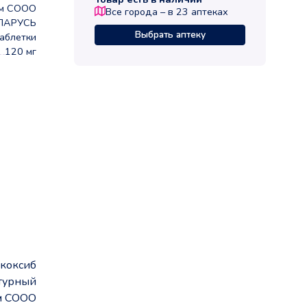
м СООО
Все города – в
23
аптеках
ЛАРУСЬ
Выбрать аптеку
аблетки
120 мг
коксиб
турный
м СООО