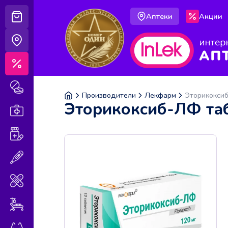
Аптеки
Акции
Корзина
Аптеки
Акции
Лекарственные препараты
Производители
Лекфарм
Эторикоксиб
Эторикоксиб-ЛФ таб
Аптечка
Витамины и БАДы
Медицинская техника
Медицинские изделия
Уход за больными
Оптика