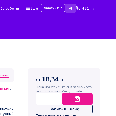
Аккаунт
ба заботы
Ещё
481
ачать
18,34
р.
от
Цена может меняться в зависимости
ления
от аптеки и способа доставки
икоксиб
Купить в 1 клик
птурный
Товар есть в наличии