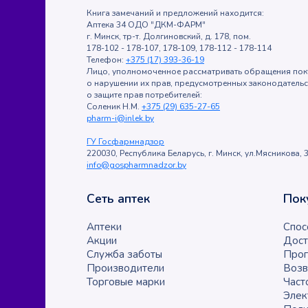
Книга замечаний и предложений находится:
Аптека 34 ОДО "ДКМ-ФАРМ"
г. Минск, тр-т. Долгиновский, д. 178, пом.
178-102 - 178-107, 178-109, 178-112 - 178-114
Телефон:
+375 (17) 393-36-19
Лицо, уполномоченное рассматривать обращения пок
о нарушении их прав, предусмотренных законодатель
о защите прав потребителей:
Соленик Н.М.
+375 (29) 635-27-65
pharm-i@inlek.by
ГУ Госфармнадзор
220030, Республика Беларусь, г. Минск, ул.Мясникова, 3
info@gospharmnadzor.by
Сеть аптек
Пок
Аптеки
Спос
Акции
Дост
Служба заботы
Прог
Производители
Возв
Торговые марки
Част
Элек