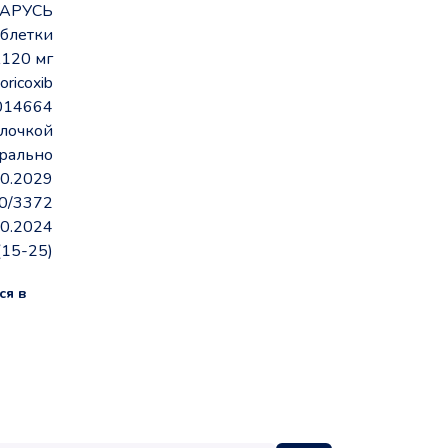
АРУСЬ
аблетки
120 мг
oricoxib
014664
олочкой
рально
10.2029
0/3372
10.2024
(15-25)
ся в