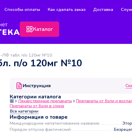
Способы оплаты
Как сделать заказ
Доставка
Служ
Каталог
-ЛФ табл. п/о 120мг №10
л. п/о 120мг №10
Инструкция
Ск
Категории каталога
Лекарственные препараты
Препараты от боли и воспа
Препараты от боли в спине
Все категории
Информация о товаре
Международное непатентованное название
Этор
Порядок отпуска фактический
Безреце