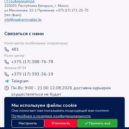
ГУ Госфармнадзор
220030, Республика Беларусь, г. Минск,
ул.Мясникова, 32-2 Приемная: +375 (17) 271-25-75
(тел./факс)
info@gospharmnadzor.by
Связаться с нами
Колл-центр (мобильные операторы)
481
Колл-центр
+375 (17) 388-76-78
Аптека №34
+375 (17) 393-36-19
Telegram
Пн-Вс: 9:00 - 21:00 12.08.2026 доставка курьером
осуществляться не будет
apteka-online@inlek.by
Мы используем файлы cookie
inlek_apteka
Они помогают нам показывать подходящий вам контент.
inlek_apteka
Подробнее о политике конфиденциальности
Настроить
Отклонить
Принять все