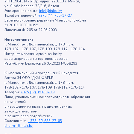
УНП 190431476 Юр. адрес: 220113 г. Минск,
ул. Якуба Коласа, 73/3-6, 6 этаж
Электронная почта:
inlek@inlek.by
Телефон приемной:
+375 (44) 755-17-27
Зарегистрировано решением Мингорисполкома
от 20.03.2003 №395
Лицензия Ф-265 от 22.05.2003
Интернет-аптека
г. Минск, тр-т. Долгиновский, д. 178, пом.
178-102 - 178-107, 178-109, 178-112 - 178-114
Интернет-магазин apteka-online.by
зарегистрирован в торговом реестре
Республики Беларусь 26.05.2023 №558293
Книга замечаний и предложений находится:
Аптека 34 ОДО "ДКМ-ФАРМ"
г. Минск, тр-т. Долгиновский, д. 178, пом.
178-102 - 178-107, 178-109, 178-112 - 178-114
Телефон:
+375 (17) 393-36-19
Лицо, уполномоченное рассматривать обращения
покупателей
о нарушении их прав, предусмотренных
законодательством
о защите прав потребителей:
Соленик Н.М.
+375 (29) 635-27-65
pharm-i@inlek.by