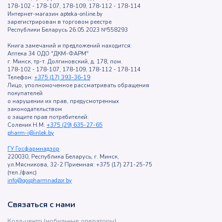
178-102 - 178-107, 178-109, 178-112 - 178-114
Интернет-магазин apteka-online.by
зарегистрирован в торговом реестре
Республики Беларусь 26.05.2023 №558293
Книга замечаний и предложений находится:
Аптека 34 ОДО "ДКМ-ФАРМ"
г. Минск, тр-т. Долгиновский, д. 178, пом.
178-102 - 178-107, 178-109, 178-112 - 178-114
Телефон:
+375 (17) 393-36-19
Лицо, уполномоченное рассматривать обращения
покупателей
о нарушении их прав, предусмотренных
законодательством
о защите прав потребителей:
Соленик Н.М.
+375 (29) 635-27-65
pharm-i@inlek.by
ГУ Госфармнадзор
220030, Республика Беларусь, г. Минск,
ул.Мясникова, 32-2 Приемная: +375 (17) 271-25-75
(тел./факс)
info@gospharmnadzor.by
Связаться с нами
Колл-центр (мобильные операторы)