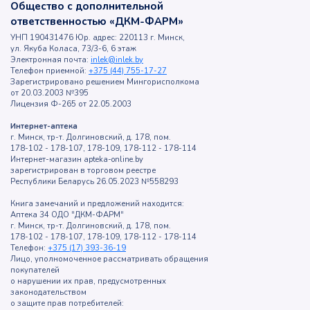
Общество с дополнительной
ответственностью «ДКМ-ФАРМ»
УНП 190431476 Юр. адрес: 220113 г. Минск,
ул. Якуба Коласа, 73/3-6, 6 этаж
Электронная почта:
inlek@inlek.by
Телефон приемной:
+375 (44) 755-17-27
Зарегистрировано решением Мингорисполкома
от 20.03.2003 №395
Лицензия Ф-265 от 22.05.2003
Интернет-аптека
г. Минск, тр-т. Долгиновский, д. 178, пом.
178-102 - 178-107, 178-109, 178-112 - 178-114
Интернет-магазин apteka-online.by
зарегистрирован в торговом реестре
Республики Беларусь 26.05.2023 №558293
Книга замечаний и предложений находится:
Аптека 34 ОДО "ДКМ-ФАРМ"
г. Минск, тр-т. Долгиновский, д. 178, пом.
178-102 - 178-107, 178-109, 178-112 - 178-114
Телефон:
+375 (17) 393-36-19
Лицо, уполномоченное рассматривать обращения
покупателей
о нарушении их прав, предусмотренных
законодательством
о защите прав потребителей: