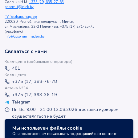
Соленик Н.М.
+375 (29) 635-27-65
pharm-i@inlek.by
ГУ Госфармнадзор
220030, Республика Беларусь, г. Минск,
ул.Мясникова, 32-2 Приемная: +375 (17) 271-25-75
(тел./факс)
info@gospharmnadzor.by
Связаться с нами
Колл-центр (мобильные операторы)
481
Колл-центр
+375 (17) 388-76-78
Аптека №34
+375 (17) 393-36-19
Telegram
Пн-Вс: 9:00 - 21:00 12.08.2026 доставка курьером
осуществляться не будет
apteka-online@inlek.by
Мы используем файлы cookie
inlek_apteka
Они помогают нам показывать подходящий вам контент.