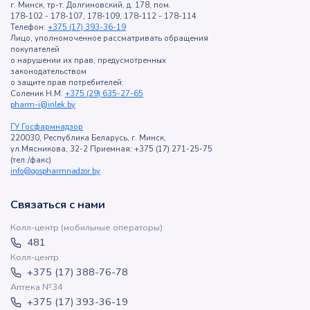
г. Минск, тр-т. Долгиновский, д. 178, пом.
178-102 - 178-107, 178-109, 178-112 - 178-114
Телефон:
+375 (17) 393-36-19
Лицо, уполномоченное рассматривать обращения
покупателей
о нарушении их прав, предусмотренных
законодательством
о защите прав потребителей:
Соленик Н.М.
+375 (29) 635-27-65
pharm-i@inlek.by
ГУ Госфармнадзор
220030, Республика Беларусь, г. Минск,
ул.Мясникова, 32-2 Приемная: +375 (17) 271-25-75
(тел./факс)
info@gospharmnadzor.by
Связаться с нами
Колл-центр (мобильные операторы)
481
Колл-центр
+375 (17) 388-76-78
Аптека №34
+375 (17) 393-36-19