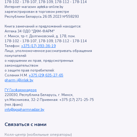
178-102 - 178-107, 178-109, 178-112 - 178-114
Интернет-магазин apteka-online.by
зарегистрирован в торговом реестре
Республики Беларусь 26.05.2023 №558293
Книга замечаний и предложений находится:
Аптека 34 ОДО "ДКМ-ФАРМ"
г. Минск, тр-т. Долгиновский, д. 178, пом.
178-102 - 178-107, 178-109, 178-112 - 178-114
Телефон:
+375 (17) 393-36-19
Лицо, уполномоченное рассматривать обращения
покупателей
о нарушении их прав, предусмотренных
законодательством
о защите прав потребителей:
Соленик Н.М.
+375 (29) 635-27-65
pharm-i@inlek.by
ГУ Госфармнадзор
220030, Республика Беларусь, г. Минск,
ул.Мясникова, 32-2 Приемная: +375 (17) 271-25-75
(тел./факс)
info@gospharmnadzor.by
Связаться с нами
Колл-центр (мобильные операторы)