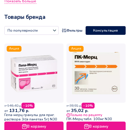
Показать больше
сотрудничество и доверие. Стремление компании
помогать людям лучше выглядеть, лучше себя чувствовать
и лучше жить позволяет выстраивать доверительные
Товары бренда
отношения с партнёрами и пациентами.
Фильтры
Консультация
Акция
Акция
146,40
38,91
- 10%
- 10%
р.
р.
от
от
131,76
35,02
р.
р.
от
от
Гепа-мерц гранулы для приг.
Только по рецепту
ПК-Мерц табл. 100мг N30
раствора 3г(в пакетах 5г) N30
В корзину
В корзину