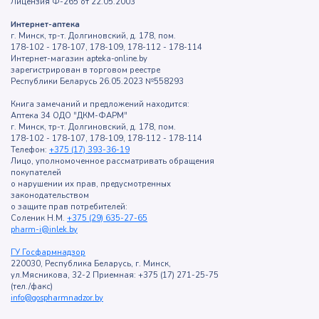
Лицензия Ф-265 от 22.05.2003
Интернет-аптека
г. Минск, тр-т. Долгиновский, д. 178, пом.
178-102 - 178-107, 178-109, 178-112 - 178-114
Интернет-магазин apteka-online.by
зарегистрирован в торговом реестре
Республики Беларусь 26.05.2023 №558293
Книга замечаний и предложений находится:
Аптека 34 ОДО "ДКМ-ФАРМ"
г. Минск, тр-т. Долгиновский, д. 178, пом.
178-102 - 178-107, 178-109, 178-112 - 178-114
Телефон:
+375 (17) 393-36-19
Лицо, уполномоченное рассматривать обращения
покупателей
о нарушении их прав, предусмотренных
законодательством
о защите прав потребителей:
Соленик Н.М.
+375 (29) 635-27-65
pharm-i@inlek.by
ГУ Госфармнадзор
220030, Республика Беларусь, г. Минск,
ул.Мясникова, 32-2 Приемная: +375 (17) 271-25-75
(тел./факс)
info@gospharmnadzor.by