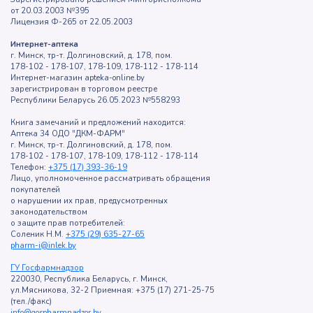
от 20.03.2003 №395
Лицензия Ф-265 от 22.05.2003
Интернет-аптека
г. Минск, тр-т. Долгиновский, д. 178, пом.
178-102 - 178-107, 178-109, 178-112 - 178-114
Интернет-магазин apteka-online.by
зарегистрирован в торговом реестре
Республики Беларусь 26.05.2023 №558293
Книга замечаний и предложений находится:
Аптека 34 ОДО "ДКМ-ФАРМ"
г. Минск, тр-т. Долгиновский, д. 178, пом.
178-102 - 178-107, 178-109, 178-112 - 178-114
Телефон:
+375 (17) 393-36-19
Лицо, уполномоченное рассматривать обращения
покупателей
о нарушении их прав, предусмотренных
законодательством
о защите прав потребителей:
Соленик Н.М.
+375 (29) 635-27-65
pharm-i@inlek.by
ГУ Госфармнадзор
220030, Республика Беларусь, г. Минск,
ул.Мясникова, 32-2 Приемная: +375 (17) 271-25-75
(тел./факс)
info@gospharmnadzor.by