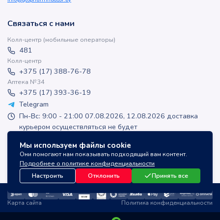
Связаться с нами
Колл-центр (мобильные операторы)
481
Колл-центр
+375 (17) 388-76-78
Аптека №34
+375 (17) 393-36-19
Telegram
Пн-Вс: 9:00 - 21:00 07.08.2026, 12.08.2026 доставка
курьером осуществляться не будет
apteka-online@inlek.by
Мы используем файлы cookie
inlek_apteka
Они помогают нам показывать подходящий вам контент.
inlek_apteka
Подробнее о политике конфиденциальности
Настроить
Отклонить
Принять все
Карта сайта
Политика конфиденциальности