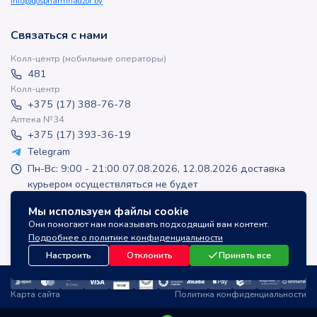
info@gospharmnadzor.by
Связаться с нами
Колл-центр (мобильные операторы)
481
Колл-центр
+375 (17) 388-76-78
Аптека №34
+375 (17) 393-36-19
Telegram
Пн-Вс: 9:00 - 21:00 07.08.2026, 12.08.2026 доставка
курьером осуществляться не будет
apteka-online@inlek.by
Мы используем файлы cookie
inlek_apteka
Они помогают нам показывать подходящий вам контент.
inlek_apteka
Подробнее о политике конфиденциальности
Настроить
Отклонить
Принять все
Карта сайта
Политика конфиденциальности