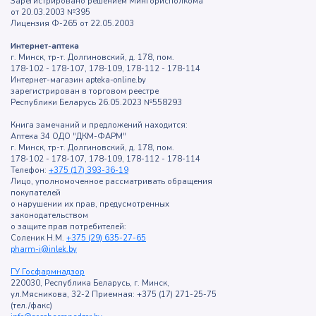
Зарегистрировано решением Мингорисполкома
от 20.03.2003 №395
Лицензия Ф-265 от 22.05.2003
Интернет-аптека
г. Минск, тр-т. Долгиновский, д. 178, пом.
178-102 - 178-107, 178-109, 178-112 - 178-114
Интернет-магазин apteka-online.by
зарегистрирован в торговом реестре
Республики Беларусь 26.05.2023 №558293
Книга замечаний и предложений находится:
Аптека 34 ОДО "ДКМ-ФАРМ"
г. Минск, тр-т. Долгиновский, д. 178, пом.
178-102 - 178-107, 178-109, 178-112 - 178-114
Телефон:
+375 (17) 393-36-19
Лицо, уполномоченное рассматривать обращения
покупателей
о нарушении их прав, предусмотренных
законодательством
о защите прав потребителей:
Соленик Н.М.
+375 (29) 635-27-65
pharm-i@inlek.by
ГУ Госфармнадзор
220030, Республика Беларусь, г. Минск,
ул.Мясникова, 32-2 Приемная: +375 (17) 271-25-75
(тел./факс)