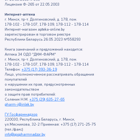
Лицензия Ф-265 от 22.05.2003
Интернет-аптека
г. Минск, тр-т. Долгиновский, д. 178, пом.
178-102 - 178-107, 178-109, 178-112 - 178-114
Интернет-магазин apteka-online.by
зарегистрирован в торговом реестре
Республики Беларусь 26.05.2023 №558293
Книга замечаний и предложений находится:
Аптека 34 ОДО "ДКМ-ФАРМ"
г. Минск, тр-т. Долгиновский, д. 178, пом.
178-102 - 178-107, 178-109, 178-112 - 178-114
Телефон:
+375 (17) 393-36-19
Лицо, уполномоченное рассматривать обращения
покупателей
о нарушении их прав, предусмотренных
законодательством
о защите прав потребителей:
Соленик Н.М.
+375 (29) 635-27-65
pharm-i@inlek.by
ГУ Госфармнадзор
220030, Республика Беларусь, г. Минск,
ул.Мясникова, 32-2 Приемная: +375 (17) 271-25-75
(тел./факс)
info@gospharmnadzor.by