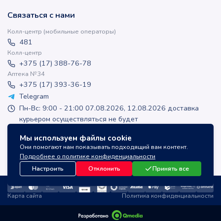
Связаться с нами
Колл-центр (мобильные операторы)
481
Колл-центр
+375 (17) 388-76-78
Аптека №34
+375 (17) 393-36-19
Telegram
Пн-Вс: 9:00 - 21:00 07.08.2026, 12.08.2026 доставка
курьером осуществляться не будет
apteka-online@inlek.by
Мы используем файлы cookie
inlek_apteka
Они помогают нам показывать подходящий вам контент.
inlek_apteka
Подробнее о политике конфиденциальности
Настроить
Отклонить
Принять все
Карта сайта
Политика конфиденциальности