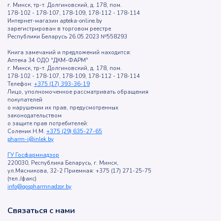
г. Минск, тр-т. Долгиновский, д. 178, пом.
178-102 - 178-107, 178-109, 178-112 - 178-114
Интернет-магазин apteka-online.by
зарегистрирован в торговом реестре
Республики Беларусь 26.05.2023 №558293
Книга замечаний и предложений находится:
Аптека 34 ОДО "ДКМ-ФАРМ"
г. Минск, тр-т. Долгиновский, д. 178, пом.
178-102 - 178-107, 178-109, 178-112 - 178-114
Телефон:
+375 (17) 393-36-19
Лицо, уполномоченное рассматривать обращения
покупателей
о нарушении их прав, предусмотренных
законодательством
о защите прав потребителей:
Соленик Н.М.
+375 (29) 635-27-65
pharm-i@inlek.by
ГУ Госфармнадзор
220030, Республика Беларусь, г. Минск,
ул.Мясникова, 32-2 Приемная: +375 (17) 271-25-75
(тел./факс)
info@gospharmnadzor.by
Связаться с нами