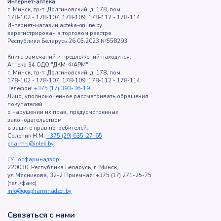
Интернет-аптека
г. Минск, тр-т. Долгиновский, д. 178, пом.
178-102 - 178-107, 178-109, 178-112 - 178-114
Интернет-магазин apteka-online.by
зарегистрирован в торговом реестре
Республики Беларусь 26.05.2023 №558293
Книга замечаний и предложений находится:
Аптека 34 ОДО "ДКМ-ФАРМ"
г. Минск, тр-т. Долгиновский, д. 178, пом.
178-102 - 178-107, 178-109, 178-112 - 178-114
Телефон:
+375 (17) 393-36-19
Лицо, уполномоченное рассматривать обращения
покупателей
о нарушении их прав, предусмотренных
законодательством
о защите прав потребителей:
Соленик Н.М.
+375 (29) 635-27-65
pharm-i@inlek.by
ГУ Госфармнадзор
220030, Республика Беларусь, г. Минск,
ул.Мясникова, 32-2 Приемная: +375 (17) 271-25-75
(тел./факс)
info@gospharmnadzor.by
Связаться с нами