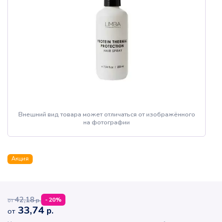
Внешний вид товара может отличаться от изображённого
на фотографии
Акция
42,18
р.
-
20
%
от
33,74
р.
от