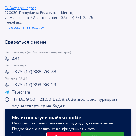
ГУ Госфармнадзор
220030, Республика Беларусь, г. Минск,
ул.Мясникова, 32-2 Приемная: +375 (17) 271-25-75
(тел./факс)
info@gospharmnadzor.by
Связаться с нами
Колл-центр (мобильные операторы)
481
Колл-центр
+375 (17) 388-76-78
Аптека №34
+375 (17) 393-36-19
Telegram
Пн-Вс: 9:00 - 21:00 12.08.2026 доставка курьером
осуществляться не будет
apteka-online@inlek.by
Мы используем файлы cookie
inlek_apteka
Они помогают нам показывать подходящий вам контент.
inlek_apteka
Подробнее о политике конфиденциальности