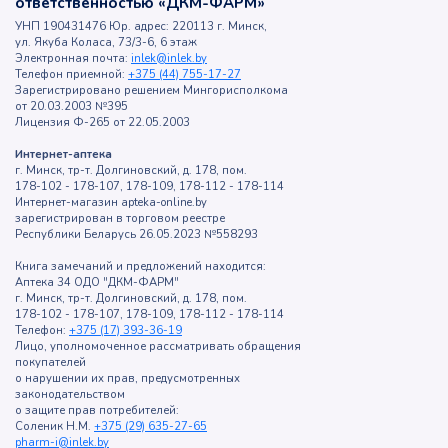
ответственностью «ДКМ-ФАРМ»
УНП 190431476 Юр. адрес: 220113 г. Минск,
ул. Якуба Коласа, 73/3-6, 6 этаж
Электронная почта:
inlek@inlek.by
Телефон приемной:
+375 (44) 755-17-27
Зарегистрировано решением Мингорисполкома
от 20.03.2003 №395
Лицензия Ф-265 от 22.05.2003
Интернет-аптека
г. Минск, тр-т. Долгиновский, д. 178, пом.
178-102 - 178-107, 178-109, 178-112 - 178-114
Интернет-магазин apteka-online.by
зарегистрирован в торговом реестре
Республики Беларусь 26.05.2023 №558293
Книга замечаний и предложений находится:
Аптека 34 ОДО "ДКМ-ФАРМ"
г. Минск, тр-т. Долгиновский, д. 178, пом.
178-102 - 178-107, 178-109, 178-112 - 178-114
Телефон:
+375 (17) 393-36-19
Лицо, уполномоченное рассматривать обращения
покупателей
о нарушении их прав, предусмотренных
законодательством
о защите прав потребителей:
Соленик Н.М.
+375 (29) 635-27-65
pharm-i@inlek.by