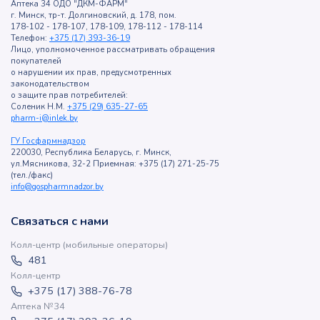
Аптека 34 ОДО "ДКМ-ФАРМ"
г. Минск, тр-т. Долгиновский, д. 178, пом.
178-102 - 178-107, 178-109, 178-112 - 178-114
Телефон:
+375 (17) 393-36-19
Лицо, уполномоченное рассматривать обращения
покупателей
о нарушении их прав, предусмотренных
законодательством
о защите прав потребителей:
Соленик Н.М.
+375 (29) 635-27-65
pharm-i@inlek.by
ГУ Госфармнадзор
220030, Республика Беларусь, г. Минск,
ул.Мясникова, 32-2 Приемная: +375 (17) 271-25-75
(тел./факс)
info@gospharmnadzor.by
Связаться с нами
Колл-центр (мобильные операторы)
481
Колл-центр
+375 (17) 388-76-78
Аптека №34