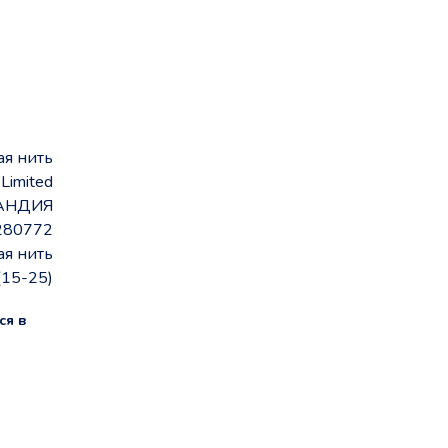
ая нить
 Limited
АНДИЯ
280772
ая нить
(15-25)
ся в