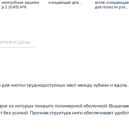
межзубные ершики
очищающая для
актив очищающая
р.1 (0,45) №6
полости рта 50мл
для полости рта
50мл
ИЧИЕ И ЦЕНЫ
 для чистки труднодоступных мест между зубами и вдоль
ждое из которых покрыто полимерной оболочкой. Вощеная
 без усилий. Прочная структура нити обеспечивает удобст