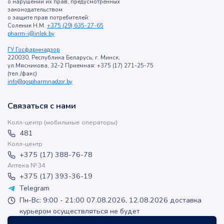
о нарушении их прав, предусмотренных
законодательством
о защите прав потребителей:
Соленик Н.М.
+375 (29) 635-27-65
pharm-i@inlek.by
ГУ Госфармнадзор
220030, Республика Беларусь, г. Минск,
ул.Мясникова, 32-2 Приемная: +375 (17) 271-25-75
(тел./факс)
info@gospharmnadzor.by
Связаться с нами
Колл-центр (мобильные операторы)
481
Колл-центр
+375 (17) 388-76-78
Аптека №34
+375 (17) 393-36-19
Telegram
Пн-Вс: 9:00 - 21:00 07.08.2026, 12.08.2026 доставка
курьером осуществляться не будет
apteka-online@inlek.by