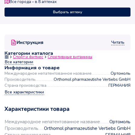
Все города – в
8
аптеках
Выбрать аптеку
Читать
Инструкция
Категории каталога
Спорт и фитнес
Спортивные витамины
Все категории
Информация о товаре
Международное непатентованное название
Ортомоль
Производитель
Orthomol pharmazeutishe Vertiebs GmbH
Страна производства
ГЕРМАНИЯ
Все характеристики
Характеристики товара
Международное непатентованное название
Ортомоль
Производитель
Orthomol pharmazeutishe Vertiebs GmbH