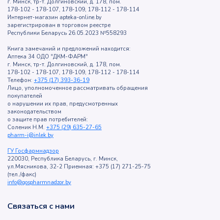
г. Минск, тр-т. Долгиновский, д. 178, пом.
178-102 - 178-107, 178-109, 178-112 - 178-114
Интернет-магазин apteka-online.by
зарегистрирован в торговом реестре
Республики Беларусь 26.05.2023 №558293
Книга замечаний и предложений находится:
Аптека 34 ОДО "ДКМ-ФАРМ"
г. Минск, тр-т. Долгиновский, д. 178, пом.
178-102 - 178-107, 178-109, 178-112 - 178-114
Телефон:
+375 (17) 393-36-19
Лицо, уполномоченное рассматривать обращения
покупателей
о нарушении их прав, предусмотренных
законодательством
о защите прав потребителей:
Соленик Н.М.
+375 (29) 635-27-65
pharm-i@inlek.by
ГУ Госфармнадзор
220030, Республика Беларусь, г. Минск,
ул.Мясникова, 32-2 Приемная: +375 (17) 271-25-75
(тел./факс)
info@gospharmnadzor.by
Связаться с нами