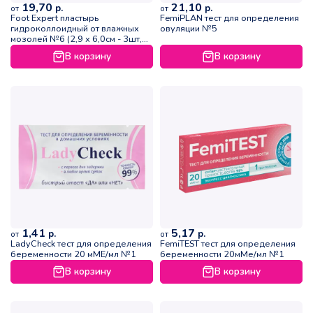
19,70
21,10
р.
р.
от
от
Foot Expert пластырь
FemiPLAN тест для определения
гидроколлоидный от влажных
овуляции №5
мозолей №6 (2,9 х 6,0см - 3шт,
2,2 х 4,1см - 3шт)
В корзину
В корзину
1,41
5,17
р.
р.
от
от
LadyCheck тест для определения
FemiTEST тест для определения
беременности 20 мМЕ/мл №1
беременности 20мМе/мл №1
В корзину
В корзину