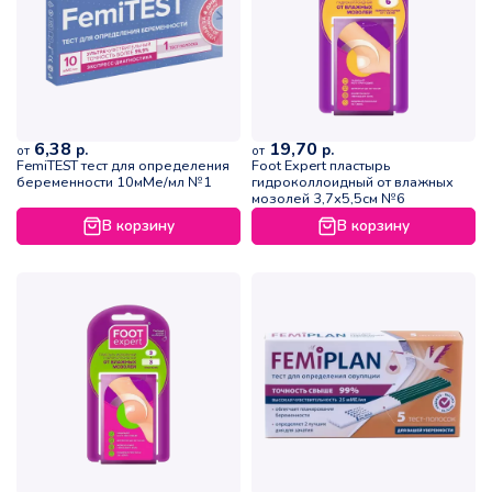
6,38
19,70
р.
р.
от
от
FemiTEST тест для определения
Foot Expert пластырь
беременности 10мМе/мл №1
гидроколлоидный от влажных
мозолей 3,7х5,5см №6
В корзину
В корзину