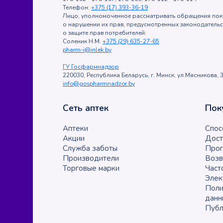
Телефон:
+375 (17) 393-36-19
Лицо, уполномоченное рассматривать обращения пок
о нарушении их прав, предусмотренных законодатель
о защите прав потребителей:
Соленик Н.М.
+375 (29) 635-27-65
pharm-i@inlek.by
ГУ Госфармнадзор
220030, Республика Беларусь, г. Минск, ул.Мясникова, 3
info@gospharmnadzor.by
Сеть аптек
Пок
Аптеки
Спос
Акции
Дост
Служба заботы
Прог
Производители
Возв
Торговые марки
Част
Элек
Поли
данн
Публ