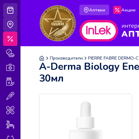
Аптеки
Акции
Корзина
Аптеки
Акции
Лекарственные препараты
Производители
PIERRE FABRE DERMO-
A-Derma Biology En
Аптечка
30мл
Витамины и БАДы
Медицинская техника
Медицинские изделия
Уход за больными
Оптика