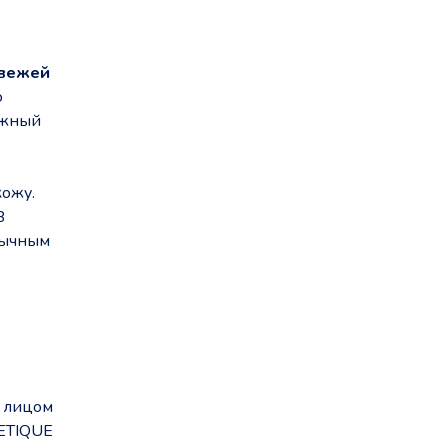
вежей
о
ожный
кожу.
В
бычным
а лицом
ETIQUE