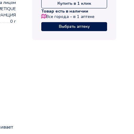
а лицом
Купить в 1 клик
METIQUE
Товар есть в наличии
РАНЦИЯ
Все города – в
1
аптеке
0 г
Выбрать аптеку
живает