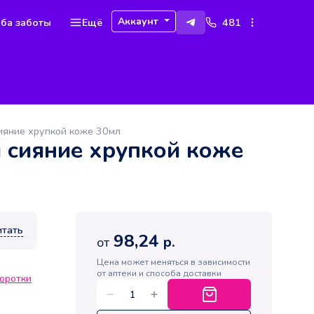
Аккаунт
ба заботы
Ещё
481
ияние хрупкой коже 30мл
 сияние хрупкой коже
итать
98,24
р.
от
Цена может меняться в зависимости
от аптеки и способа доставки
оротки