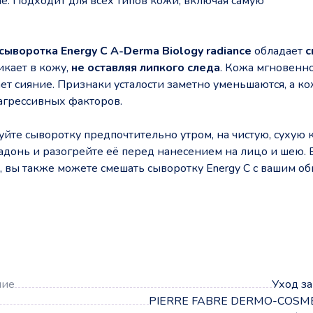
е. Подходит для всех типов кожи, включая самую
сыворотка Energy C A-Derma Biology radiance
обладает
с
икает в кожу,
не оставляя липкого следа
. Кожа мгновенн
ает сияние. Признаки усталости заметно уменьшаются, а к
агрессивных факторов.
уйте сыворотку предпочтительно утром, на чистую, сухую 
адонь и разогрейте её перед нанесением на лицо и шею. 
, вы также можете смешать сыворотку Energy C с вашим о
а
ние
Уход з
PIERRE FABRE DERMO-COSM