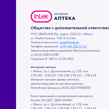
Общество с дополнительной ответств
УНП 190431476 Юр. адрес: 220113 г. Минск,
ул. Якуба Коласа, 73/3-6, 6 этаж
Электронная почта:
inlek@inlek.by
Телефон приемной:
+375 (44) 755-17-27
Зарегистрировано решением Мингорисполкома
от 20.03.2003 №395
Лицензия Ф-265 от 22.05.2003
Интернет-аптека
г. Минск, тр-т. Долгиновский, д. 178, пом.
178-102 - 178-107, 178-109, 178-112 - 178-114
Интернет-магазин apteka-online.by
зарегистрирован в торговом реестре
Республики Беларусь 26.05.2023 №558293
Книга замечаний и предложений находится:
Аптека 34 ОДО "ДКМ-ФАРМ"
г. Минск, тр-т. Долгиновский, д. 178, пом.
178-102 - 178-107, 178-109, 178-112 - 178-114