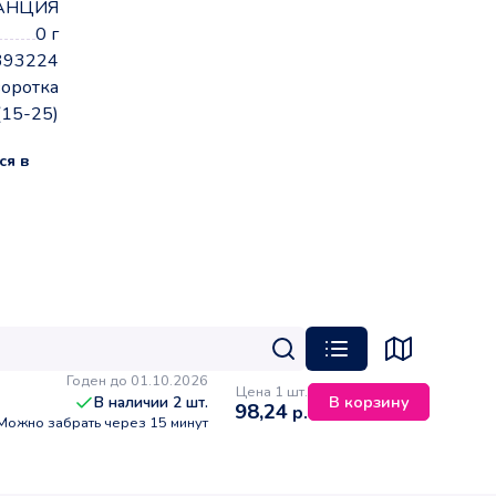
АНЦИЯ
0 г
393224
оротка
(15-25)
ся в
Годен до 01.10.2026
Цена 1 шт.
В корзину
В наличии
2
шт.
98,24
р.
Можно забрать через 15 минут