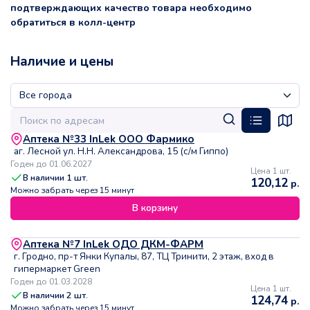
подтверждающих качество товара необходимо
обратиться в колл-центр
Наличие и цены
Аптека №33 InLek ООО Фармико
аг. Лесной ул. Н.Н. Александрова, 15 (с/м Гиппо)
Годен до 01.06.2027
Цена 1 шт.
В наличии
1
шт.
120,12
р.
Можно забрать через 15 минут
В корзину
Аптека №7 InLek ОДО ДКМ-ФАРМ
г. Гродно, пр-т Янки Купалы, 87, ТЦ Тринити, 2 этаж, вход в
гипермаркет Green
Годен до 01.03.2028
Цена 1 шт.
В наличии
2
шт.
124,74
р.
Можно забрать через 15 минут