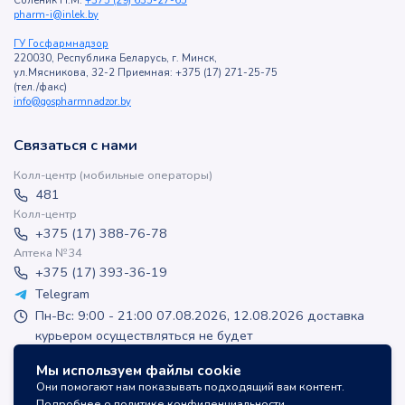
Соленик Н.М.
+375 (29) 635-27-65
pharm-i@inlek.by
ГУ Госфармнадзор
220030, Республика Беларусь, г. Минск,
ул.Мясникова, 32-2 Приемная: +375 (17) 271-25-75
(тел./факс)
info@gospharmnadzor.by
Связаться с нами
Колл-центр (мобильные операторы)
481
Колл-центр
+375 (17) 388-76-78
Аптека №34
+375 (17) 393-36-19
Telegram
Пн-Вс: 9:00 - 21:00 07.08.2026, 12.08.2026 доставка
курьером осуществляться не будет
apteka-online@inlek.by
Мы используем файлы cookie
inlek_apteka
Они помогают нам показывать подходящий вам контент.
inlek_apteka
Подробнее о политике конфиденциальности