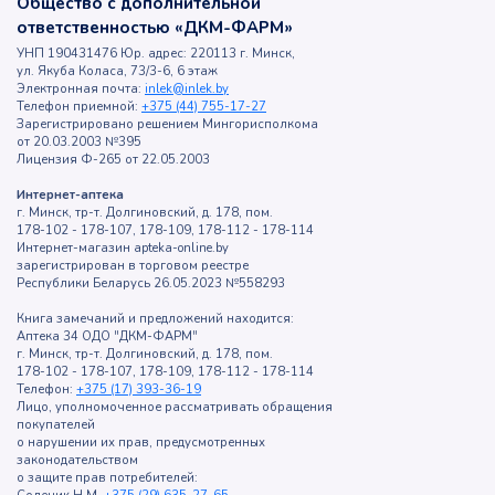
Общество с дополнительной
ответственностью «ДКМ-ФАРМ»
УНП 190431476 Юр. адрес: 220113 г. Минск,
ул. Якуба Коласа, 73/3-6, 6 этаж
Электронная почта:
inlek@inlek.by
Телефон приемной:
+375 (44) 755-17-27
Зарегистрировано решением Мингорисполкома
от 20.03.2003 №395
Лицензия Ф-265 от 22.05.2003
Интернет-аптека
г. Минск, тр-т. Долгиновский, д. 178, пом.
178-102 - 178-107, 178-109, 178-112 - 178-114
Интернет-магазин apteka-online.by
зарегистрирован в торговом реестре
Республики Беларусь 26.05.2023 №558293
Книга замечаний и предложений находится:
Аптека 34 ОДО "ДКМ-ФАРМ"
г. Минск, тр-т. Долгиновский, д. 178, пом.
178-102 - 178-107, 178-109, 178-112 - 178-114
Телефон:
+375 (17) 393-36-19
Лицо, уполномоченное рассматривать обращения
покупателей
о нарушении их прав, предусмотренных
законодательством
о защите прав потребителей: