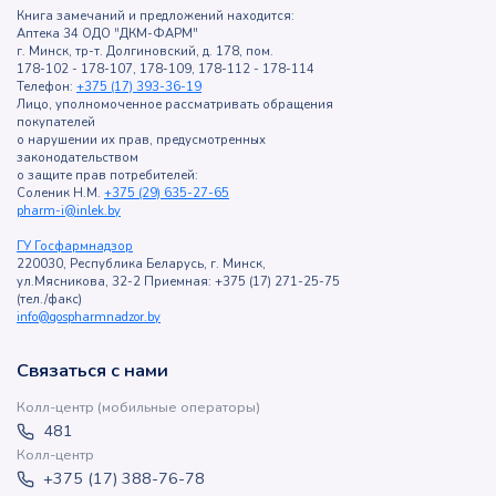
Книга замечаний и предложений находится:
Аптека 34 ОДО "ДКМ-ФАРМ"
г. Минск, тр-т. Долгиновский, д. 178, пом.
178-102 - 178-107, 178-109, 178-112 - 178-114
Телефон:
+375 (17) 393-36-19
Лицо, уполномоченное рассматривать обращения
покупателей
о нарушении их прав, предусмотренных
законодательством
о защите прав потребителей:
Соленик Н.М.
+375 (29) 635-27-65
pharm-i@inlek.by
ГУ Госфармнадзор
220030, Республика Беларусь, г. Минск,
ул.Мясникова, 32-2 Приемная: +375 (17) 271-25-75
(тел./факс)
info@gospharmnadzor.by
Связаться с нами
Колл-центр (мобильные операторы)
481
Колл-центр
+375 (17) 388-76-78