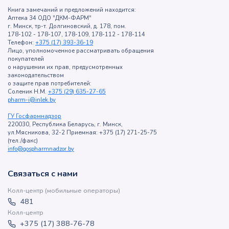
Книга замечаний и предложений находится:
Аптека 34 ОДО "ДКМ-ФАРМ"
г. Минск, тр-т. Долгиновский, д. 178, пом.
178-102 - 178-107, 178-109, 178-112 - 178-114
Телефон:
+375 (17) 393-36-19
Лицо, уполномоченное рассматривать обращения
покупателей
о нарушении их прав, предусмотренных
законодательством
о защите прав потребителей:
Соленик Н.М.
+375 (29) 635-27-65
pharm-i@inlek.by
ГУ Госфармнадзор
220030, Республика Беларусь, г. Минск,
ул.Мясникова, 32-2 Приемная: +375 (17) 271-25-75
(тел./факс)
info@gospharmnadzor.by
Связаться с нами
Колл-центр (мобильные операторы)
481
Колл-центр
+375 (17) 388-76-78