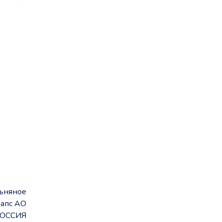
ьняное
апс АО
ОССИЯ