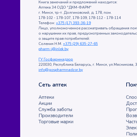
Книга замечаний и предложений находится:
Аптека 34 ОДО "ДКМ-ФАРМ"
г. Минск, тр-т. Долгиновский, д. 178, пом.
178-102 - 178-107, 178-109, 178-112 - 178-114
Телефон:
+375 (17) 393-36-19
Лицо, уполномоченное рассматривать обращения пок
о нарушении их прав, предусмотренных законодатель
о защите прав потребителей:
Соленик Н.М.
+375 (29) 635-27-65
pharm-i@inlek.by
ГУ Госфармнадзор
220030, Республика Беларусь, г. Минск, ул.Мясникова, 3
info@gospharmnadzor.by
Сеть аптек
Пок
Аптеки
Спос
Акции
Дост
Служба заботы
Прог
Производители
Возв
Торговые марки
Част
Элек
Поли