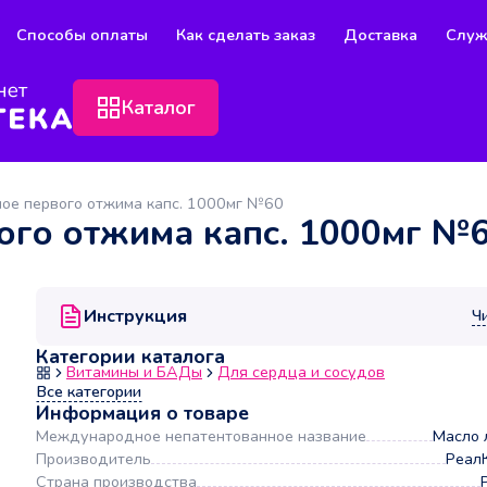
Способы оплаты
Как сделать заказ
Доставка
Служ
Каталог
ое первого отжима капс. 1000мг №60
ого отжима капс. 1000мг №
Инструкция
Ч
Категории каталога
Витамины и БАДы
Для сердца и сосудов
Все категории
Информация о товаре
Международное непатентованное название
Масло 
Производитель
Реал
Страна производства