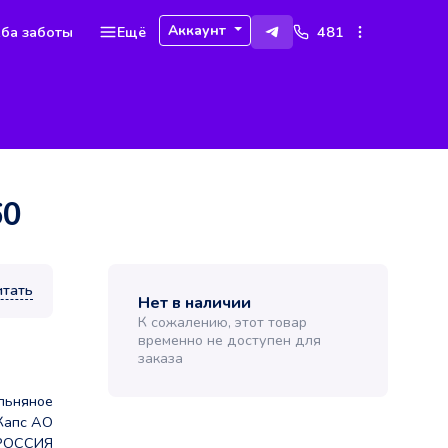
Аккаунт
ба заботы
Ещё
481
60
итать
Нет в наличии
К сожалению, этот товар
временно не доступен для
заказа
льняное
Капс АО
РОССИЯ