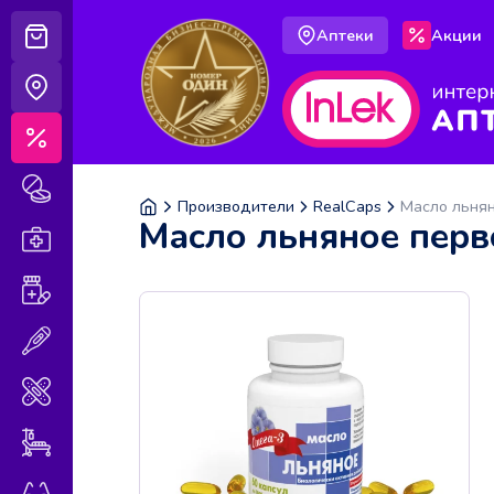
Аптеки
Акции
Корзина
Аптеки
Акции
Лекарственные препараты
Производители
RealCaps
Масло льнян
Масло льняное перв
Аптечка
Витамины и БАДы
Медицинская техника
Медицинские изделия
Уход за больными
Оптика