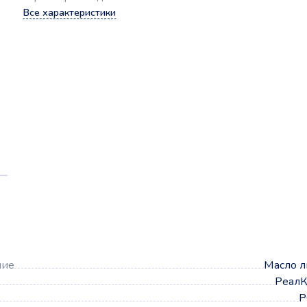
Все характеристики
а
ние
Масло л
РеалК
Р