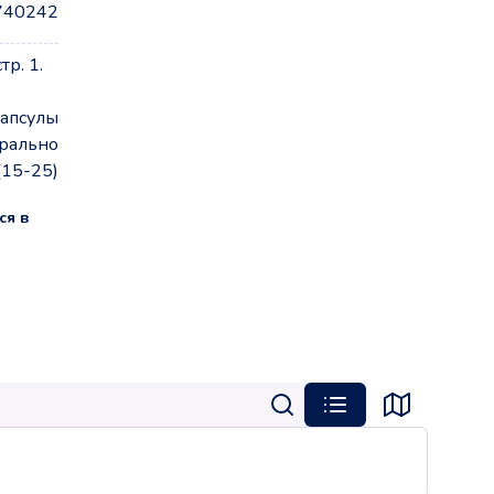
740242
р. 1.
апсулы
рально
(15-25)
ся в