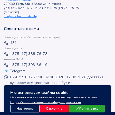
220030, Республика Беларусь, г. Минск,
ул.Мясникова, 32-2 Приемная: +375 (17) 271-25-75
(тел./факс)
info@gospharmnadzor.by
Связаться с нами
Колл-центр (мобильные операторы)
481
Колл-центр
+375 (17) 388-76-78
Аптека №34
+375 (17) 393-36-19
Telegram
Пн-Вс: 9:00 - 21:00 07.08.2026, 12.08.2026 доставка
курьером осуществляться не будет
apteka-online@inlek.by
Мы используем файлы cookie
inlek_apteka
Они помогают нам показывать подходящий вам контент.
inlek_apteka
Подробнее о политике конфиденциальности
Настроить
Отклонить
Принять все