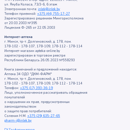
ул. Якуба Коласа, 73/3-6, 6 этаж
Электронная почта:
inlek@inlek.by
Телефон приемной:
+375 (44) 755-17-27
Зарегистрировано решением Мингорисполкома
от 20.03.2003 №395
Лицензия Ф-265 от 22.05.2003
Интернет-аптека
г. Минск, тр-т. Долгиновский, д. 178, пом.
178-102 - 178-107, 178-109, 178-112 - 178-114
Интернет-магазин apteka-online.by
зарегистрирован в торговом реестре
Республики Беларусь 26.05.2023 №558293
Книга замечаний и предложений находится:
Аптека 34 ОДО "ДКМ-ФАРМ"
г. Минск, тр-т. Долгиновский, д. 178, пом.
178-102 - 178-107, 178-109, 178-112 - 178-114
Телефон:
+375 (17) 393-36-19
Лицо, уполномоченное рассматривать обращения
покупателей
о нарушении их прав, предусмотренных
законодательством
о защите прав потребителей:
Соленик Н.М.
+375 (29) 635-27-65
pharm-i@inlek.by
ГУ Госфармнадзор