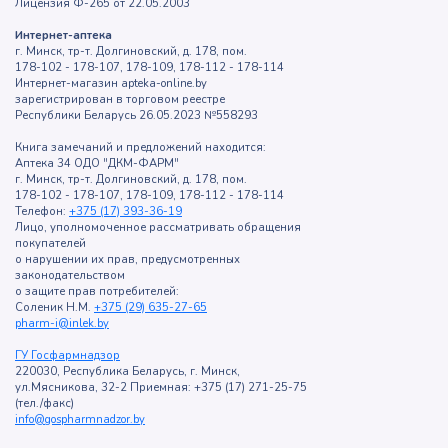
Лицензия Ф-265 от 22.05.2003
Интернет-аптека
г. Минск, тр-т. Долгиновский, д. 178, пом.
178-102 - 178-107, 178-109, 178-112 - 178-114
Интернет-магазин apteka-online.by
зарегистрирован в торговом реестре
Республики Беларусь 26.05.2023 №558293
Книга замечаний и предложений находится:
Аптека 34 ОДО "ДКМ-ФАРМ"
г. Минск, тр-т. Долгиновский, д. 178, пом.
178-102 - 178-107, 178-109, 178-112 - 178-114
Телефон:
+375 (17) 393-36-19
Лицо, уполномоченное рассматривать обращения
покупателей
о нарушении их прав, предусмотренных
законодательством
о защите прав потребителей:
Соленик Н.М.
+375 (29) 635-27-65
pharm-i@inlek.by
ГУ Госфармнадзор
220030, Республика Беларусь, г. Минск,
ул.Мясникова, 32-2 Приемная: +375 (17) 271-25-75
(тел./факс)
info@gospharmnadzor.by