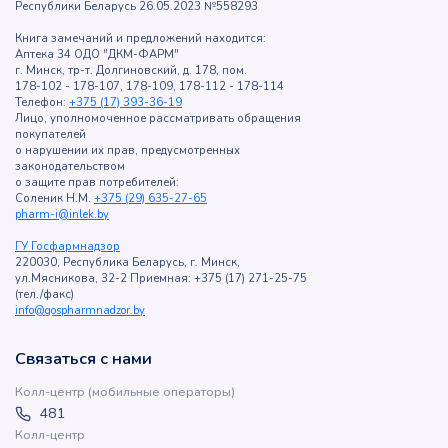
Республики Беларусь 26.05.2023 №558293
Книга замечаний и предложений находится:
Аптека 34 ОДО "ДКМ-ФАРМ"
г. Минск, тр-т. Долгиновский, д. 178, пом.
178-102 - 178-107, 178-109, 178-112 - 178-114
Телефон:
+375 (17) 393-36-19
Лицо, уполномоченное рассматривать обращения
покупателей
о нарушении их прав, предусмотренных
законодательством
о защите прав потребителей:
Соленик Н.М.
+375 (29) 635-27-65
pharm-i@inlek.by
ГУ Госфармнадзор
220030, Республика Беларусь, г. Минск,
ул.Мясникова, 32-2 Приемная: +375 (17) 271-25-75
(тел./факс)
info@gospharmnadzor.by
Связаться с нами
Колл-центр (мобильные операторы)
481
Колл-центр