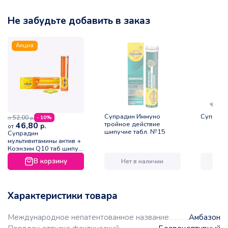
Не забудьте добавить в заказ
Акция
Супрадин Иммуно
Супради
52,00
- 10%
р.
от
тройное действие
46,80
р.
от
шипучие табл. №15
Супрадин
мультивитамины актив +
Коэнзим Q10 таб шипуч
туба №15
В корзину
Нет в наличии
Нет
Характеристики товара
Международное непатентованное название
Амбазон